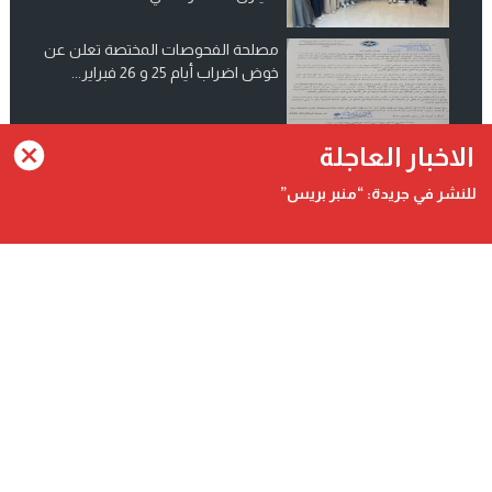
مصلحة الفحوصات المختصة تعلن عن
خوض اضراب أيام 25 و 26 فبراير...
انضم الينا على فيسبوك
الاخبار العاجلة
للنشر في جريدة: “منبر بريس”
Contact@minbarpress.com