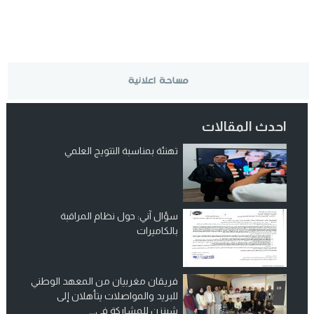
احدث المقالات
تهنئة بمناسبة التتويج العلمي
سؤال آني: حول نظام المراقبة
بالكاميرات
فريقان مغربيان من المعهد الوطني
للبريد والمواصلات يتأهلان إلى
شينزن للمشاركة في...