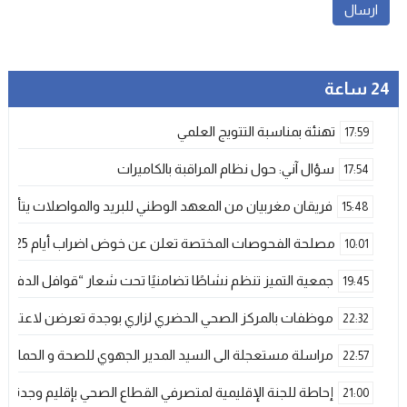
24 ساعة
تهنئة بمناسبة التتويج العلمي
17:59
سؤال آني: حول نظام المراقبة بالكاميرات
17:54
فريقان مغربيان من المعهد الوطني للبريد والمواصلات يتأهلان إلى شينزن للمش
15:48
مصلحة الفحوصات المختصة تعلن عن خوض اضراب أيام 25 و 26 فبراير الحالي
10:01
جمعية التميز تنظم نشاطًا تضامنيًا تحت شعار “قوافل الدفء 
19:45
موظفات بالمركز الصحي الحضري لزاري بوجدة تعرضن لاعتداء ش
22:32
مراسلة مستعجلة الى السيد المدير الجهوي للصحة و الحماية ا
22:57
إحاطة للجنة الإقليمية لمتصرفي القطاع الصحي بإقليم وجدة
21:00