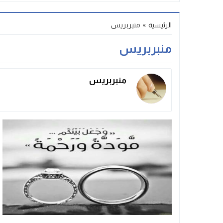
Stop
الرئيسية
»
منبربريس
Previous
منبربريس
Next
منبربريس