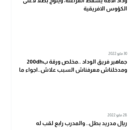
وداد الأمة يُسقط الفراعنة، ويُتوج بطلا لأغلى
الكؤوس الافريقية
30 مايو 2022
جماهير فريق الوداد ..مخلص ورقة ب200dh
ومدخلناش معرفناش السبب علاش..اجواء ما
قبل المباراة.. #الوداد
28 مايو 2022
ريال مدريد بطل.. والمدرب رابع لقب له