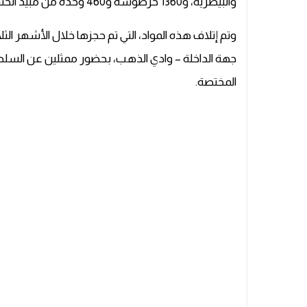
والبيطرية، و1360 خرطوشة و460 وحدة من مبيد الحشرات، إضافة إلى 13 ألفا و864 وحدة من المفرقعات.
وتم إتلاف هذه المواد، التي تم حجزها خلال الأشهر ا
جهة الداخلة – وادي الذهب، بحضور ممثلين عن السلطات
المختصة.