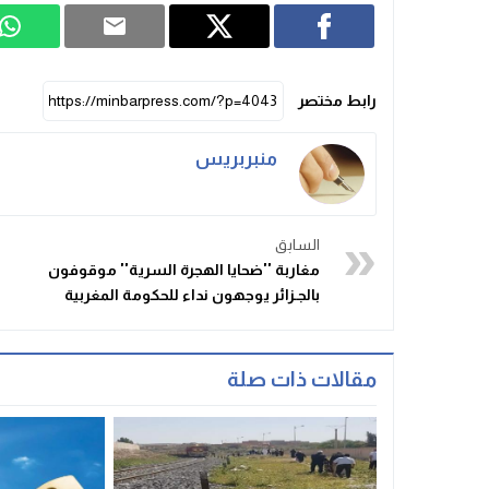
رابط مختصر
منبربريس
السابق
مغاربة ''ضحايا الهجرة السرية'' موقوفون
بالجـزائر يوجهون نداء للحكومة المغربية
مقالات ذات صلة