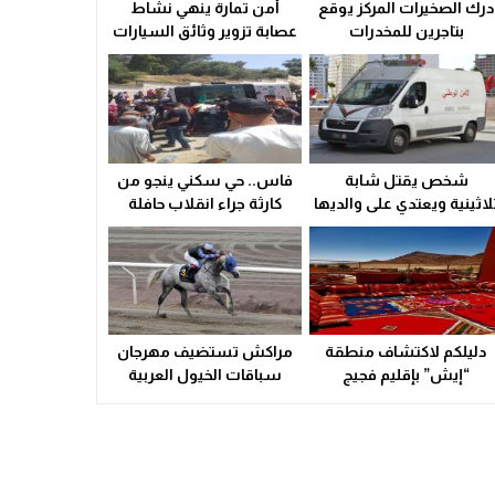
درك الصخيرات المركز يوقع
أمن تمارة ينهي نشاط
ولاية أمن وجدة تُقرب خدمات بطاقة التعريف الوطنية من سكان الق
بتاجرين للمخدرات
عصابة تزوير وثائق السيارات
21:02
سوء التدبير و التسيير في القطاع الصحي المحلي يشعل التوتر ويهدد
23:31
شخص يقتل شابة
فاس.. حي سكني ينجو من
لاثينية ويعتدي على والديها
كارثة جراء انقلاب حافلة
بالسلاح الأبيض
(صور)
دليلكم لاكتشاف منطقة
مراكش تستضيف مهرجان
“إيش” بإقليم فجيج
سباقات الخيول العربية
الأصيلة