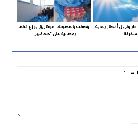
حار ونزول أمطار رعدية
وُصفت بالفضيحة.. موخاريق يوزع قففا
متفرقة
رمضانية على “صحافيين”
ليها بـ
*