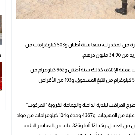
تم اليوم السبت بضواحي مدينة الداخلة، إتلاف كمية كبيرة من المخدرات، بينها ستة أطنان و503 كيلوغرامات من
ون درهم.
ث
ووفقا للمديرية الجهوية الجمركية للجنوب، فقد شملت عملية الإتلاف كذلك ستة أطنان و962 كيلوغرام من
المعسل، و110 آلاف و806 علب من السجائر، وحوالي 58 كيلوغرام من التبغ المسحوق، و193 من الأقراص
رح المراقب لبلدية الداخلة والجماعة القروية ”العركوب”
(إقليم وادي الذهب)، همت كذلك إتلاف 18 ألفا و900 علبة من المهيجات، و4367 وحدة و104 كيلوغرامات من مواد
التجميل، و2.8 طن من المواد الغذائية الفاسدة، و1.2 طن من العسل، وكذا 12 ألفا و826 علبة من العقاقير الطبية