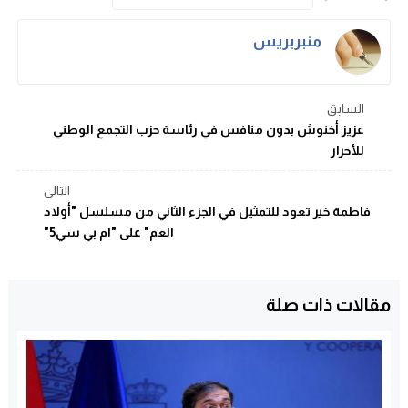
منبربريس
السابق
عزيز أخنوش بدون منافس في رئاسة حزب التجمع الوطني
للأحرار
التالي
فاطمة خير تعود للتمثيل في الجزء الثاني من مسلسل "أولاد
العم" على "ام بي سي5"
مقالات ذات صلة