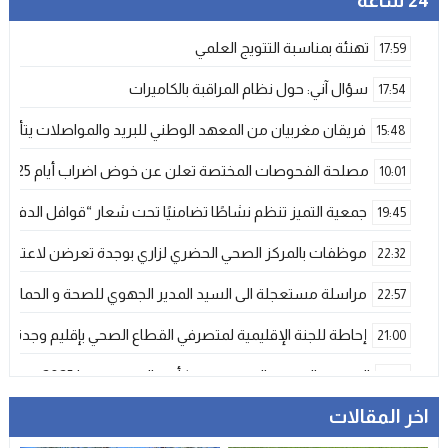
24 ساعة
تهنئة بمناسبة التتويج العلمي
17:59
سؤال آني: حول نظام المراقبة بالكاميرات
17:54
فريقان مغربيان من المعهد الوطني للبريد والمواصلات يتأهلان إلى شينزن للمش
15:48
مصلحة الفحوصات المختصة تعلن عن خوض اضراب أيام 25 و 26 فبراير الحالي
10:01
جمعية التميز تنظم نشاطًا تضامنيًا تحت شعار “قوافل الدفء 
19:45
موظفات بالمركز الصحي الحضري لزاري بوجدة تعرضن لاعتداء ش
22:32
مراسلة مستعجلة الى السيد المدير الجهوي للصحة و الحماية ا
22:57
إحاطة للجنة الإقليمية لمتصرفي القطاع الصحي بإقليم وجدة
21:00
المنتخب المغربي الرديف يتوج بكأس العرب – فيفا 2025
12:53
اخر المقالات
فيضانات قوية بإقليم آسفي عقب تساقطات رعدية غير مسبوقة تخلف
21:06