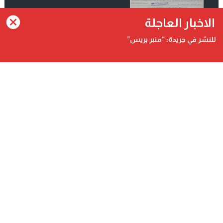
انضم الينا على فيسبوك
الاخبار العاجلة
للنشر في جريدة: “منبر بريس”
Contact@minbarpress.com
منبربريس - Minbarpress - جريدة و طنية دولية شاملة مستقلة
©
2026 جميع الحقوق محفوظة.