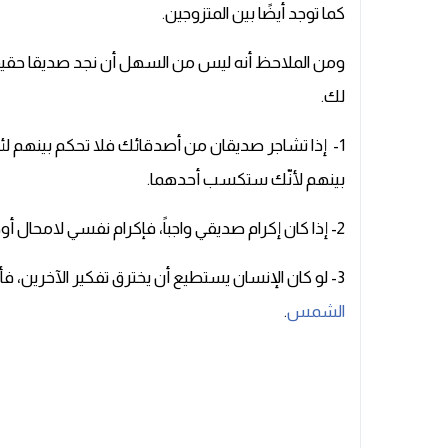
كما توجد أيضًا بين المتزوجين.
ومن الملاحظ أنه ليس من السهل أن نجد صديقا حقي
لك.
1- إذا تشاجر صديقان من أصدقائك فلا تحكم بينهم لئ
بينهم لأنّك ستكسب أحدهما.
2- إذا كان إكرام صديقي واجباً، فإكرام نفسي لامحال أوجب.
3- لو كان الإنسان يستطيع أن يخترق تفكير الآخرين، فأعتقد أنّ الصداقة ستذوب كما يذوب الثلج تحت
الشمس
.