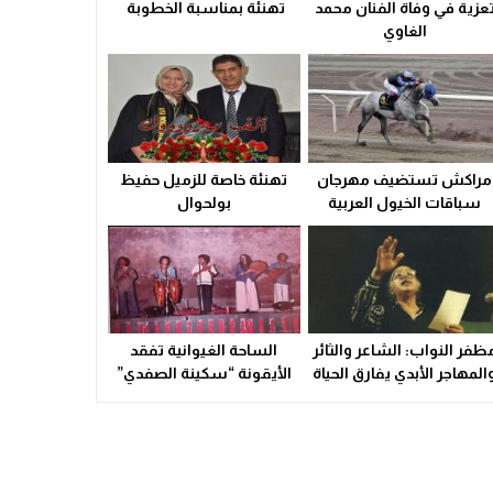
تعزية في وفاة الفنان محمد
تهنئة بمناسبة الخطوبة
ولاية أمن وجدة تُقرب خدمات بطاقة التعريف الوطنية من سكان الق
الغاوي
21:02
سوء التدبير و التسيير في القطاع الصحي المحلي يشعل التوتر ويهدد
23:31
مراكش تستضيف مهرجان
تهنئة خاصة للزميل حفيظ
سباقات الخيول العربية
بولحوال
الأصيلة
ظفر النواب: الشاعر والثائر
الساحة الغيوانية تفقد
المهاجر الأبدي يفارق الحياة
الأيقونة “سكينة الصفدي”