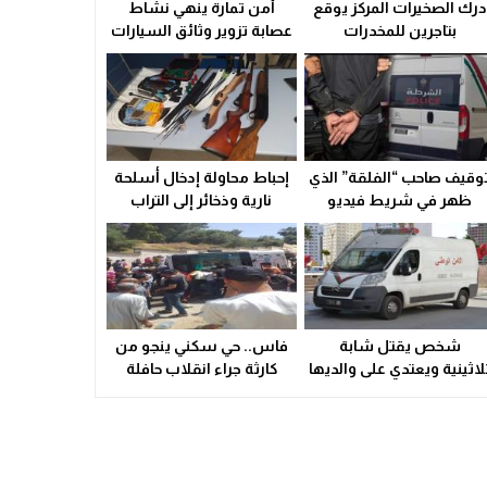
درك الصخيرات المركز يوقع
أمن تمارة ينهي نشاط
ولاية أمن وجدة تُقرب خدمات بطاقة التعريف الوطنية من سكان الق
بتاجرين للمخدرات
عصابة تزوير وثائق السيارات
21:02
سوء التدبير و التسيير في القطاع الصحي المحلي يشعل التوتر ويهدد
23:31
وقيف صاحب “الفلقة” الذي
إحباط محاولة إدخال أسلحة
ظهر في شريط فيديو
نارية وذخائر إلى التراب
الوطني
شخص يقتل شابة
فاس.. حي سكني ينجو من
لاثينية ويعتدي على والديها
كارثة جراء انقلاب حافلة
بالسلاح الأبيض
(صور)