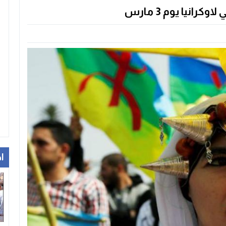
انيا يوم 3 مارس
ا