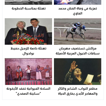
13:11
تعزية في وفاة الفنان محمد
تهنئة بمناسبة الخطوبة
تعزية
23:29
الغاوي
ولاية أمن وجدة تُقرب خدمات بطاقة التعريف الوطنية من سكا
21:02
مراكش تستضيف مهرجان
تهنئة خاصة للزميل حفيظ
سباقات الخيول العربية الأصيلة
بولحوال
مظفر النواب: الشاعر والثائر
الساحة الغيوانية تفقد الأيقونة
والمهاجر الأبدي يفارق الحياة
“سكينة الصفدي”