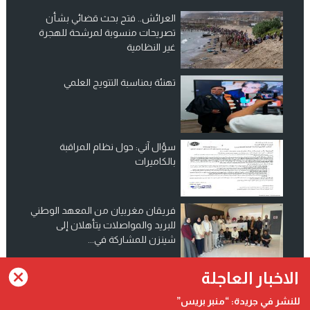
العرائش.. فتح بحث قضائي بشأن
تصريحات منسوبة لمرشحة للهجرة
غير النظامية
تهنئة بمناسبة التتويج العلمي
سؤال آني: حول نظام المراقبة
بالكاميرات
فريقان مغربيان من المعهد الوطني
للبريد والمواصلات يتأهلان إلى
شينزن للمشاركة في...
انضم الينا على فيسبوك
الاخبار العاجلة
للنشر في جريدة: “منبر بريس”