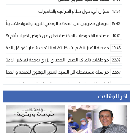
سؤال آني: حول نظام المراقبة بالكاميرات
17:54
فريقان مغربيان من المعهد الوطني للبريد والمواصلات يتأهلان إلى شينزن للمش
15:48
مصلحة الفحوصات المختصة تعلن عن خوض اضراب أيام 25 و 26 فبراير الحالي
10:01
جمعية التميز تنظم نشاطًا تضامنيًا تحت شعار “قوافل الدفء 
19:45
موظفات بالمركز الصحي الحضري لزاري بوجدة تعرضن لاعتداء ش
22:32
مراسلة مستعجلة الى السيد المدير الجهوي للصحة و الحماية ا
22:57
إحاطة للجنة الإقليمية لمتصرفي القطاع الصحي بإقليم وجدة
21:00
اخر المقالات
المنتخب المغربي الرديف يتوج بكأس العرب – فيفا 2025
12:53
فيضانات قوية بإقليم آسفي عقب تساقطات رعدية غير مسبوقة تخلف
21:06
دراجات التوصيل بوجدة… خدمة ضرورية تتحول إلى خطر يومي ي
17:18
وجدة…وفاة ضابط أمن في حادث مأساوي بسبب تعرضه لهجوم