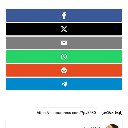
رابط مختصر
منبربريس