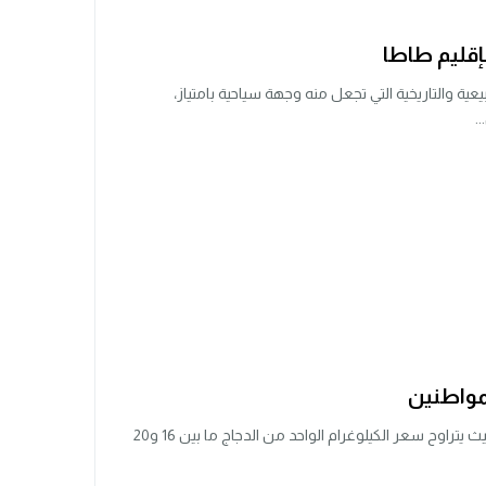
إقليم طاطا
ية والتاريخية التي تجعل منه وجهة سياحية بامتياز،
.
لمواطنين
لازالت أسعار الدجاج تعرف ارتفاعا مهولا، بحيث يتراوح سعر الكيلوغرام الواحد من الدجاج ما بين 16 و20