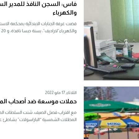
فاس: السجن النافذ للمدير السا
والكهرباء
قضت غرفة الجنايات الابتدائية بمحكمة الاستئن
والكهرباء”لاراديف”، بسنة حبسا نافذة، و 20 ألف...
الثلاثاء, 17 مايو 2022
حملات موسعة ضد أصحاب المظل
مع اقتراب فصل الصيف، شنت السلطات المحل
المظلات الشمسية “الباراسولات” بشاطئ عي