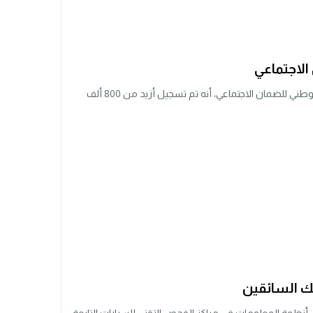
صرح حسن بوبريك، المدير العام للصندوق الوطني للضمان الاجتماعي، أنه تم تسجيل أزيد من 800 ألف
ك السائقين