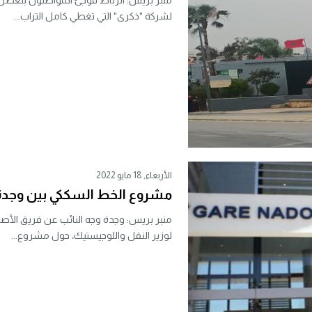
منبر بريس: الرباط فوجئ المواطنون بتعطل 
لشركة "ذكرى" التي تغطي كامل التراب...
الأربعاء, 18 مايو 2022
مشروع الخط السككي بين وجدة و
منبر بريس: وجدة وجه النائب عن فريق الأصال
لوزير النقل واللوجيستيك، حول مشروع...