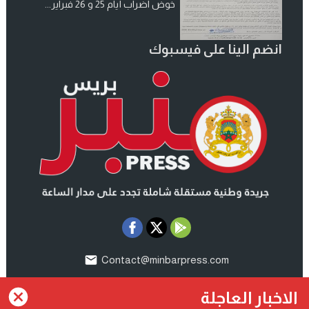
خوض اضراب أيام 25 و 26 فبراير...
انضم الينا على فيسبوك
Contact@minbarpress.com
منبربريس - Minbarpress - جريدة و طنية دولية شاملة مستقلة
©
الاخبار العاجلة