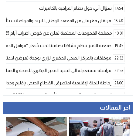
سؤال آني: حول نظام المراقبة بالكاميرات
17:54
فريقان مغربيان من المعهد الوطني للبريد والمواصلات يتأهلان إلى شينزن للمش
15:48
مصلحة الفحوصات المختصة تعلن عن خوض اضراب أيام 25 و 26 فبراير الحالي
10:01
جمعية التميز تنظم نشاطًا تضامنيًا تحت شعار “قوافل الدفء 
19:45
موظفات بالمركز الصحي الحضري لزاري بوجدة تعرضن لاعتداء ش
22:32
مراسلة مستعجلة الى السيد المدير الجهوي للصحة و الحماية ا
22:57
إحاطة للجنة الإقليمية لمتصرفي القطاع الصحي بإقليم وجدة
21:00
المنتخب المغربي الرديف يتوج بكأس العرب – فيفا 2025
12:53
اخر المقالات
فيضانات قوية بإقليم آسفي عقب تساقطات رعدية غير مسبوقة تخلف
21:06
دراجات التوصيل بوجدة… خدمة ضرورية تتحول إلى خطر يومي ي
17:18
وجدة…وفاة ضابط أمن في حادث مأساوي بسبب تعرضه لهجوم
13:11