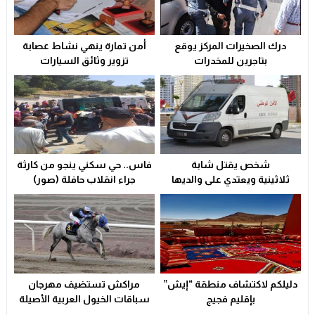
تعزية
23:29
درك الصخيرات المركز يوقع
أمن تمارة ينهي نشاط عصابة
ولاية أمن وجدة تُقرب خدمات بطاقة التعريف الوطنية من سكا
21:02
بتاجرين للمخدرات
تزوير وثائق السيارات
سوء التدبير و التسيير في القطاع الصحي المحلي يشعل التوتر و
23:31
شخص يقتل شابة
فاس.. حي سكني ينجو من كارثة
ثلاثينية ويعتدي على والديها
جراء انقلاب حافلة (صور)
بالسلاح الأبيض
دليلكم لاكتشاف منطقة “إيش”
مراكش تستضيف مهرجان
بإقليم فجيج
سباقات الخيول العربية الأصيلة