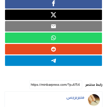
رابط مختصر
منبربريس