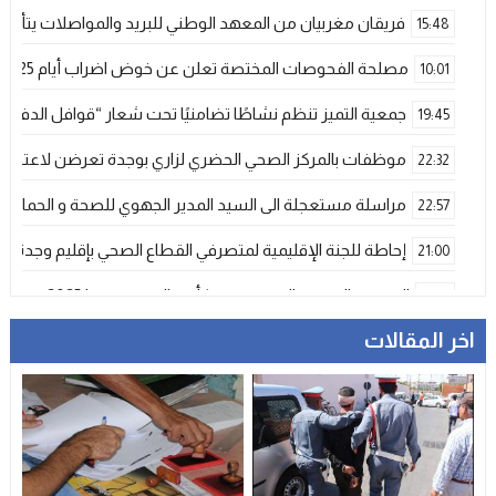
فريقان مغربيان من المعهد الوطني للبريد والمواصلات يتأهلان إلى شينزن للمش
15:48
مصلحة الفحوصات المختصة تعلن عن خوض اضراب أيام 25 و 26 فبراير الحالي
10:01
جمعية التميز تنظم نشاطًا تضامنيًا تحت شعار “قوافل الدفء 
19:45
موظفات بالمركز الصحي الحضري لزاري بوجدة تعرضن لاعتداء ش
22:32
مراسلة مستعجلة الى السيد المدير الجهوي للصحة و الحماية ا
22:57
إحاطة للجنة الإقليمية لمتصرفي القطاع الصحي بإقليم وجدة
21:00
المنتخب المغربي الرديف يتوج بكأس العرب – فيفا 2025
12:53
اخر المقالات
فيضانات قوية بإقليم آسفي عقب تساقطات رعدية غير مسبوقة تخلف
21:06
دراجات التوصيل بوجدة… خدمة ضرورية تتحول إلى خطر يومي ي
17:18
وجدة…وفاة ضابط أمن في حادث مأساوي بسبب تعرضه لهجوم
13:11
تعزية
23:29