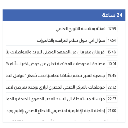
24 ساعة
تهنئة بمناسبة التتويج العلمي
17:59
سؤال آني: حول نظام المراقبة بالكاميرات
17:54
فريقان مغربيان من المعهد الوطني للبريد والمواصلات يتأهلان إلى شينزن للمش
15:48
مصلحة الفحوصات المختصة تعلن عن خوض اضراب أيام 25 و 26 فبراير الحالي
10:01
جمعية التميز تنظم نشاطًا تضامنيًا تحت شعار “قوافل الدفء 
19:45
موظفات بالمركز الصحي الحضري لزاري بوجدة تعرضن لاعتداء ش
22:32
مراسلة مستعجلة الى السيد المدير الجهوي للصحة و الحماية ا
22:57
إحاطة للجنة الإقليمية لمتصرفي القطاع الصحي بإقليم وجدة
21:00
المنتخب المغربي الرديف يتوج بكأس العرب – فيفا 2025
12:53