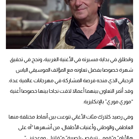
وانطلق في بداية مسيرته في الأغنية الغربية، ونجح في تحقيق
شهرة خصوصا بفضل تعاونه مع المؤلف الموسيقي الياس
الرحباني الذي منحه فرصة المشاركة في مهرجانات عالمية عدة.
وقد أثمر التعاون بينهما أعمالا لاقت نجاحا بينها خصوصا أغنية
“موري موري” بالإنكليزية.
وفي رصيد كلارك مئات الأغاني تنوعت بين أنماط مختلفة منها
العاطفي والوطني وأغنيات الأطفال، من أشهرها “آه على
هالأيام” و”قومي تنرقص يا صبية” و”قلتيلي ووعدتيني”.