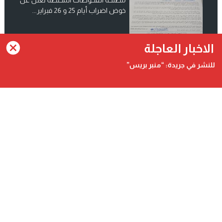
مصلحة الفحوصات المختصة تعلن عن
خوض اضراب أيام 25 و 26 فبراير...
انضم الينا على فيسبوك
الاخبار العاجلة
للنشر في جريدة: “منبر بريس”
Contact@minbarpress.com
منبربريس - Minbarpress - جريدة و طنية دولية شاملة مستقلة
©