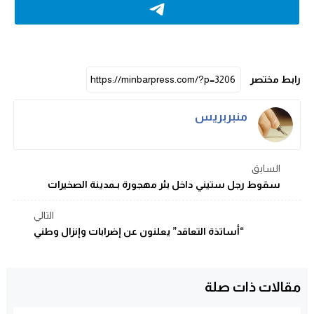
رابط مختصر
منبربريس
السابق
سقوط رجل ستيني داخل بئر مهجورة بـمدينة الصخيرات
التالي
“أساتذة التعاقد” يعلنون عن إضرابات وإنزال وطني
مقالات ذات صلة