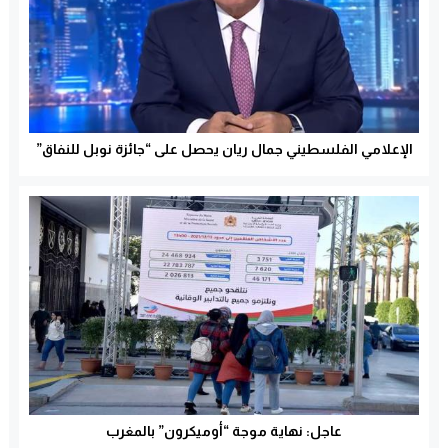
الإعلامي الفلسطيني جمال ريان يحصل على “جائزة نوبل للنفاق”
عاجل: نهاية موجة “أوميكرون” بالمغرب