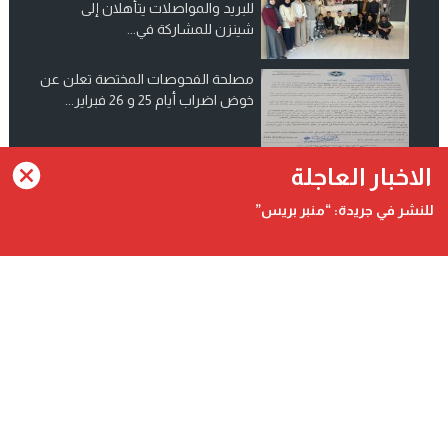
للبريد والمواصلات يتأهلان إلى
شينزن للمشاركة في...
مصلحة الفحوصات المختصة تعلن عن
خوض اضراب أيام 25 و 26 فبراير...
انضم الينا على فيسبوك
الاخبار العاجلة
للنشر في جريدة: “منبر بريس”