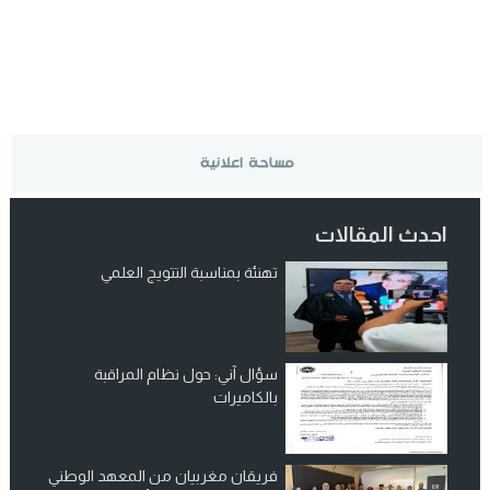
احدث المقالات
تهنئة بمناسبة التتويج العلمي
سؤال آني: حول نظام المراقبة
بالكاميرات
فريقان مغربيان من المعهد الوطني