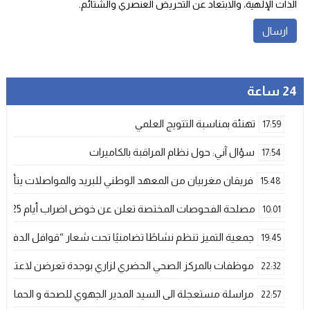
الذات الإلهية، والابتعاد عن التحريض العنصري والشتائم‬.
24 ساعة
تهنئة بمناسبة التتويج العلمي
17:59
سؤال آني: حول نظام المراقبة بالكاميرات
17:54
فريقان مغربيان من المعهد الوطني للبريد والمواصلات يتأهلان إلى شينزن للمش
15:48
مصلحة الفحوصات المختصة تعلن عن خوض اضراب أيام 25 و 26 فبراير الحالي
10:01
جمعية التميز تنظم نشاطًا تضامنيًا تحت شعار “قوافل الدفء 
19:45
موظفات بالمركز الصحي الحضري لزاري بوجدة تعرضن لاعتداء ش
22:32
مراسلة مستعجلة الى السيد المدير الجهوي للصحة و الحماية ا
22:57