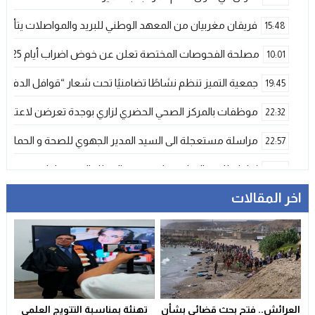
فريقان مغربيان من المعهد الوطني للبريد والمواصلات يتأهلان إلى شينزن للمش
15:48
مصلحة الفحوصات المختصة تعلن عن خوض اضراب أيام 25 و 26 فبراير الحالي
10:01
جمعية التميز تنظم نشاطًا تضامنيًا تحت شعار “قوافل الدفء 
19:45
موظفات بالمركز الصحي الحضري لزاري بوجدة تعرضن لاعتداء ش
22:32
مراسلة مستعجلة الى السيد المدير الجهوي للصحة و الحماية ا
22:57
إحاطة للجنة الإقليمية لمتصرفي القطاع الصحي بإقليم وجدة
21:00
اخر المقالات
المنتخب المغربي الرديف يتوج بكأس العرب – فيفا 2025
12:53
فيضانات قوية بإقليم آسفي عقب تساقطات رعدية غير مسبوقة تخلف
21:06
دراجات التوصيل بوجدة… خدمة ضرورية تتحول إلى خطر يومي ي
17:18
وجدة…وفاة ضابط أمن في حادث مأساوي بسبب تعرضه لهجوم
13:11
العرائش.. فتح بحث قضائي بشأن
تهنئة بمناسبة التتويج العلمي
تعزية
23:29