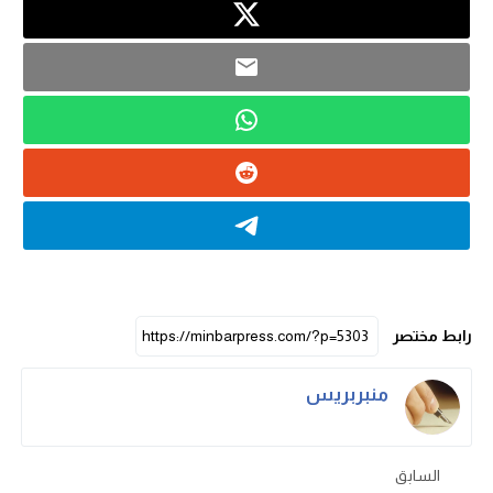
رابط مختصر
منبربريس
السابق