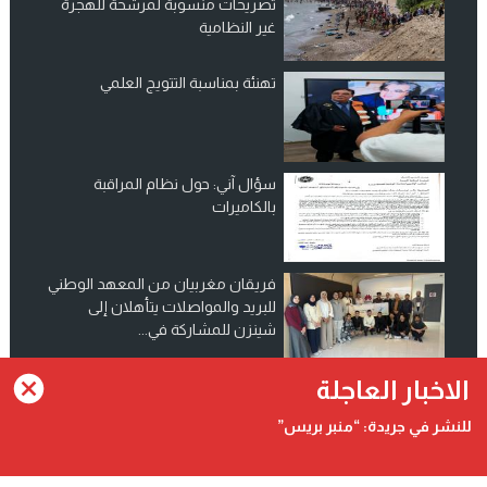
تصريحات منسوبة لمرشحة للهجرة
غير النظامية
تهنئة بمناسبة التتويج العلمي
سؤال آني: حول نظام المراقبة
بالكاميرات
فريقان مغربيان من المعهد الوطني
للبريد والمواصلات يتأهلان إلى
شينزن للمشاركة في...
انضم الينا على فيسبوك
الاخبار العاجلة
للنشر في جريدة: “منبر بريس”