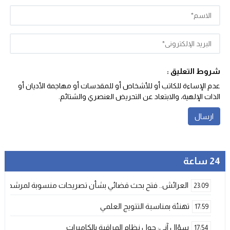
شروط التعليق :
عدم الإساءة للكاتب أو للأشخاص أو للمقدسات أو مهاجمة الأديان أو
الذات الإلهية، والابتعاد عن التحريض العنصري والشتائم‬.
24 ساعة
العرائش.. فتح بحث قضائي بشأن تصريحات منسوبة لمرشحة لل
23:09
تهنئة بمناسبة التتويج العلمي
17:59
سؤال آني: حول نظام المراقبة بالكاميرات
17:54