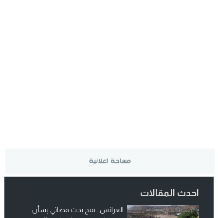
احدث المقالات
العرائش.. فتح بحث قضائي بشأن