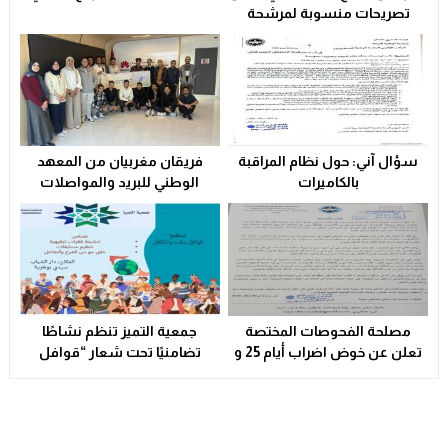
تصريحات منسوبة لمرشحة
للهجرة غير النظامية
ولاية أمن وجدة تُقرب خدمات بطاقة التعريف الوطنية من سكا
21:02
سؤال آني: حول نظام المراقبة
فريقان مغربيان من المعهد
بالكاميرات
الوطني للبريد والمواصلات
يتأهلان إلى شينزن للمشاركة في
المرحلة العالمية من
مسابقة Huawei ICT
Competition 2025-2026
مصلحة الفحوصات المختصة
جمعية التميز تنظم نشاطًا
تعلن عن خوض اضراب أيام 25 و
تضامنيًا تحت شعار “قوافل
26 فبراير الحالي
الدفء والتكافل” بسيدي بوهرية