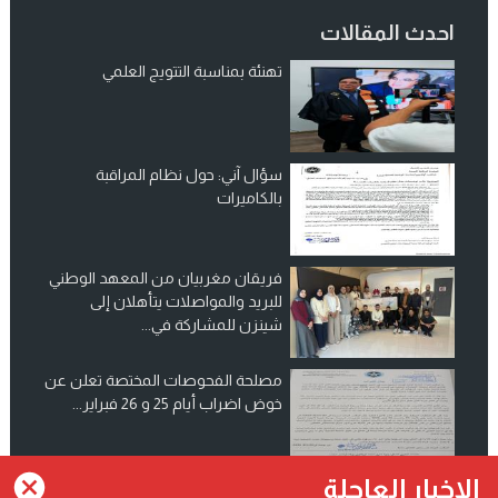
احدث المقالات
تهنئة بمناسبة التتويج العلمي
سؤال آني: حول نظام المراقبة
بالكاميرات
فريقان مغربيان من المعهد الوطني
للبريد والمواصلات يتأهلان إلى
شينزن للمشاركة في...
مصلحة الفحوصات المختصة تعلن عن
خوض اضراب أيام 25 و 26 فبراير...
انضم الينا على فيسبوك
الاخبار العاجلة