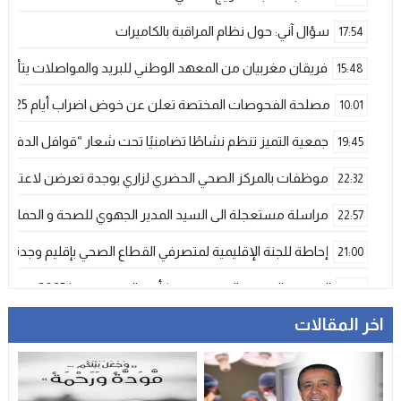
سؤال آني: حول نظام المراقبة بالكاميرات
17:54
فريقان مغربيان من المعهد الوطني للبريد والمواصلات يتأهلان إلى شينزن للمش
15:48
مصلحة الفحوصات المختصة تعلن عن خوض اضراب أيام 25 و 26 فبراير الحالي
10:01
جمعية التميز تنظم نشاطًا تضامنيًا تحت شعار “قوافل الدفء 
19:45
موظفات بالمركز الصحي الحضري لزاري بوجدة تعرضن لاعتداء ش
22:32
مراسلة مستعجلة الى السيد المدير الجهوي للصحة و الحماية ا
22:57
إحاطة للجنة الإقليمية لمتصرفي القطاع الصحي بإقليم وجدة
21:00
المنتخب المغربي الرديف يتوج بكأس العرب – فيفا 2025
12:53
اخر المقالات
فيضانات قوية بإقليم آسفي عقب تساقطات رعدية غير مسبوقة تخلف
21:06
دراجات التوصيل بوجدة… خدمة ضرورية تتحول إلى خطر يومي ي
17:18
وجدة…وفاة ضابط أمن في حادث مأساوي بسبب تعرضه لهجوم
13:11