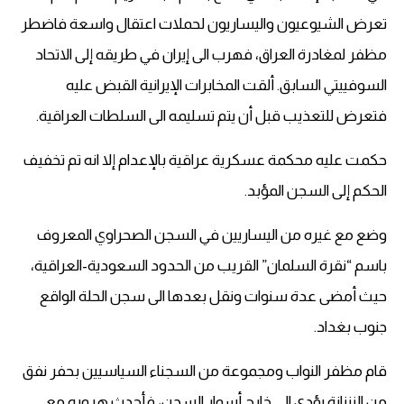
تعرض الشيوعيون واليساريون لحملات اعتقال واسعة فاضطر
مظفر لمغادرة العراق، فهرب الى إيران في طريقه إلى الاتحاد
السوفييتي السابق. ألقت المخابرات الإيرانية القبض عليه
فتعرض للتعذيب قبل أن يتم تسليمه الى السلطات العراقية.
حكمت عليه محكمة عسكرية عراقية بالإعدام إلا انه تم تخفيف
الحكم إلى السجن المؤبد.
وضع مع غيره من اليساريين في السجن الصحراوي المعروف
باسم “نقرة السلمان” القريب من الحدود السعودية-العراقية،
حيث أمضى عدة سنوات ونقل بعدها الى سجن الحلة الواقع
جنوب بغداد.
قام مظفر النواب ومجموعة من السجناء السياسيين بحفر نفق
من الزنزانة يؤدي الى خارج أسوار السجن، فأحدث هروبه مع