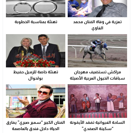
تعزية
23:29
تعزية في وفاة الفنان محمد
تهنئة بمناسبة الخطوبة
ولاية أمن وجدة تُقرب خدمات بطاقة التعريف الوطنية من سكا
21:02
الغاوي
سوء التدبير و التسيير في القطاع الصحي المحلي يشعل التوتر و
23:31
مراكش تستضيف مهرجان
تهنئة خاصة للزميل حفيظ
سباقات الخيول العربية الأصيلة
بولحوال
الساحة الغيوانية تفقد الأيقونة
الفنان الكبير “سمير صبري” يفارق
“سكينة الصفدي”
الحياة داخل فندق بالعاصمة