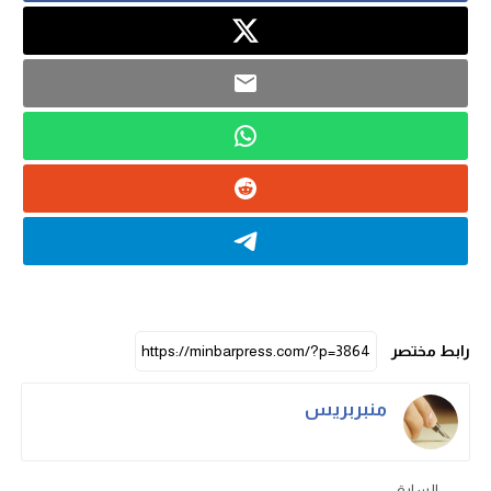
رابط مختصر
منبربريس
السابق