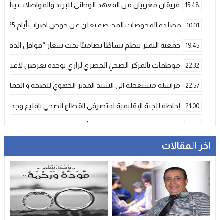
فريقان مغربيان من المعهد الوطني للبريد والمواصلات يتأهلان إلى شينزن للمش
15:48
مصلحة الفحوصات المختصة تعلن عن خوض اضراب أيام 25 و 26 فبراير الحالي
10:01
جمعية التميز تنظم نشاطًا تضامنيًا تحت شعار “قوافل الدفء 
19:45
موظفات بالمركز الصحي الحضري لزاري بوجدة تعرضن لاعتداء ش
22:32
مراسلة مستعجلة الى السيد المدير الجهوي للصحة و الحماية ا
22:57
إحاطة للجنة الإقليمية لمتصرفي القطاع الصحي بإقليم وجدة
21:00
المنتخب المغربي الرديف يتوج بكأس العرب – فيفا 2025
12:53
اخر المقالات
فيضانات قوية بإقليم آسفي عقب تساقطات رعدية غير مسبوقة تخلف
21:06
دراجات التوصيل بوجدة… خدمة ضرورية تتحول إلى خطر يومي ي
17:18
وجدة…وفاة ضابط أمن في حادث مأساوي بسبب تعرضه لهجوم
13:11
تعزية
23:29