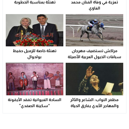
تعزية في وفاة الفنان محمد
تهنئة بمناسبة الخطوبة
ولاية أمن وجدة تُقرب خدمات بطاقة التعريف الوطنية من سكا
21:02
الغاوي
سوء التدبير و التسيير في القطاع الصحي المحلي يشعل التوتر و
23:31
مراكش تستضيف مهرجان
تهنئة خاصة للزميل حفيظ
سباقات الخيول العربية الأصيلة
بولحوال
مظفر النواب: الشاعر والثائر
الساحة الغيوانية تفقد الأيقونة
والمهاجر الأبدي يفارق الحياة
“سكينة الصفدي”