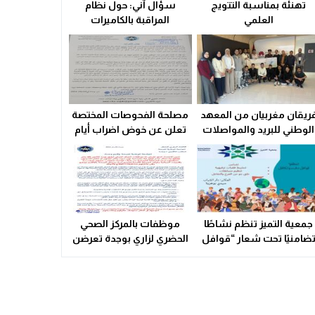
تهنئة بمناسبة التتويج
سؤال آني: حول نظام
ولاية أمن وجدة تُقرب خدمات بطاقة التعريف الوطنية من سكان الق
العلمي
المراقبة بالكاميرات
21:02
سوء التدبير و التسيير في القطاع الصحي المحلي يشعل التوتر ويهدد
23:31
ريقان مغربيان من المعهد
مصلحة الفحوصات المختصة
الوطني للبريد والمواصلات
تعلن عن خوض اضراب أيام
يتأهلان إلى شينزن
25 و 26 فبراير الحالي
للمشاركة في المرحلة
العالمية من
مسابقة Huawei ICT
Competition 2025-2026
جمعية التميز تنظم نشاطًا
موظفات بالمركز الصحي
ضامنيًا تحت شعار “قوافل
الحضري لزاري بوجدة تعرضن
الدفء والتكافل” بسيدي
لاعتداء شنيع..
بوهرية