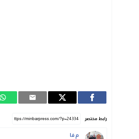
رابط مختصر
م فا