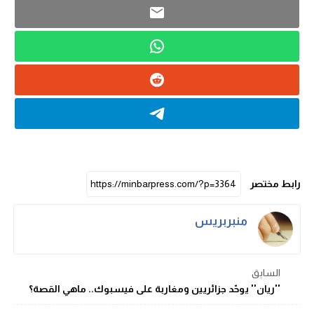
رابط مختصر
منبربريس
السابق
''ريان'' يوحّد جزائريين ومغاربة على فيسبوك.. ماهي القصة؟