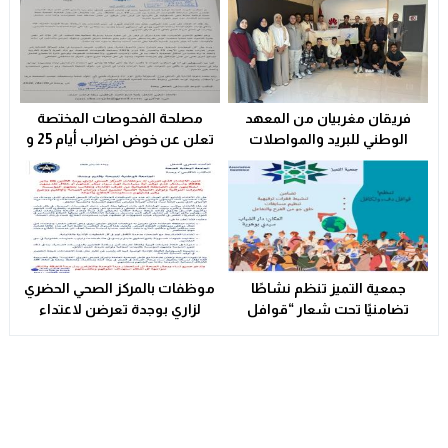
فريقان مغربيان من المعهد
مصلحة الفحوصات المختصة
الوطني للبريد والمواصلات
تعلن عن خوض اضراب أيام 25 و
يتأهلان إلى شينزن للمشاركة في
26 فبراير الحالي
المرحلة العالمية من
مسابقة Huawei ICT
Competition 2025-2026
جمعية التميز تنظم نشاطًا
موظفات بالمركز الصحي الحضري
تضامنيًا تحت شعار “قوافل
لزاري بوجدة تعرضن لاعتداء
الدفء والتكافل” بسيدي بوهرية
شنيع..