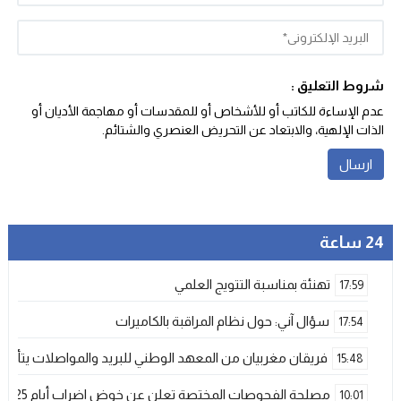
شروط التعليق :
عدم الإساءة للكاتب أو للأشخاص أو للمقدسات أو مهاجمة الأديان أو
الذات الإلهية، والابتعاد عن التحريض العنصري والشتائم‬.
24 ساعة
تهنئة بمناسبة التتويج العلمي
17:59
سؤال آني: حول نظام المراقبة بالكاميرات
17:54
فريقان مغربيان من المعهد الوطني للبريد والمواصلات يتأهلان إلى شينزن للمش
15:48
مصلحة الفحوصات المختصة تعلن عن خوض اضراب أيام 25 و 26 فبراير الحالي
10:01