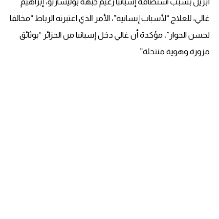
أبريل بسبب استضافة إسبانيا زعيم جبهة بوليساريو، إبراهيم
غالي، للعلاج “لأسباب إنسانية”، الأمر الذي اعتبرته الرباط “مخالفا
لحسن الجوار”، مؤكدة أن غالي دخل إسبانيا من الجزائر “بوثائق
مزورة وهوية منتحلة”.