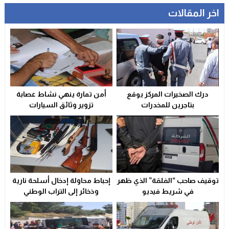
اخر المقالات
المنتخب المغربي الرديف يتوج بكأس العرب – فيفا 2025
12:53
فيضانات قوية بإقليم آسفي عقب تساقطات رعدية غير مسبوقة تخلف
21:06
دراجات التوصيل بوجدة… خدمة ضرورية تتحول إلى خطر يومي ي
17:18
وجدة…وفاة ضابط أمن في حادث مأساوي بسبب تعرضه لهجوم
13:11
درك الصخيرات المركز يوقع
أمن تمارة ينهي نشاط عصابة
تعزية
23:29
بتاجرين للمخدرات
تزوير وثائق السيارات
ولاية أمن وجدة تُقرب خدمات بطاقة التعريف الوطنية من سكا
21:02
توقيف صاحب “الفلقة” الذي ظهر
إحباط محاولة إدخال أسلحة نارية
في شريط فيديو
وذخائر إلى التراب الوطني