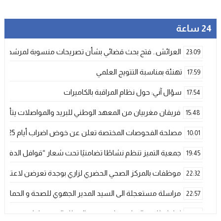
24 ساعة
العرائش.. فتح بحث قضائي بشأن تصريحات منسوبة لمرشحة لل
23:09
تهنئة بمناسبة التتويج العلمي
17:59
سؤال آني: حول نظام المراقبة بالكاميرات
17:54
فريقان مغربيان من المعهد الوطني للبريد والمواصلات يتأهلان إلى شينزن للمش
15:48
مصلحة الفحوصات المختصة تعلن عن خوض اضراب أيام 25 و 26 فبراير الحالي
10:01
جمعية التميز تنظم نشاطًا تضامنيًا تحت شعار “قوافل الدفء 
19:45
موظفات بالمركز الصحي الحضري لزاري بوجدة تعرضن لاعتداء ش
22:32
مراسلة مستعجلة الى السيد المدير الجهوي للصحة و الحماية ا
22:57
إحاطة للجنة الإقليمية لمتصرفي القطاع الصحي بإقليم وجدة
21:00