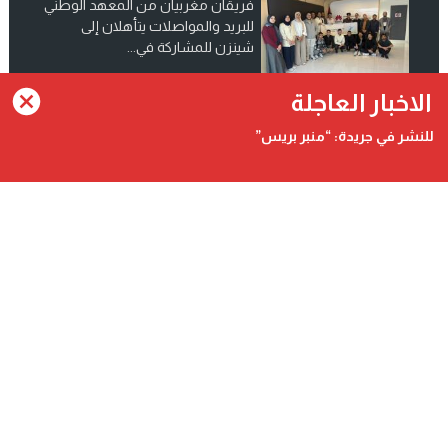
فريقان مغربيان من المعهد الوطني
للبريد والمواصلات يتأهلان إلى
شينزن للمشاركة في...
انضم الينا على فيسبوك
الاخبار العاجلة
للنشر في جريدة: “منبر بريس”
Contact@minbarpress.com
منبربريس - Minbarpress - جريدة و طنية دولية شاملة مستقلة
©