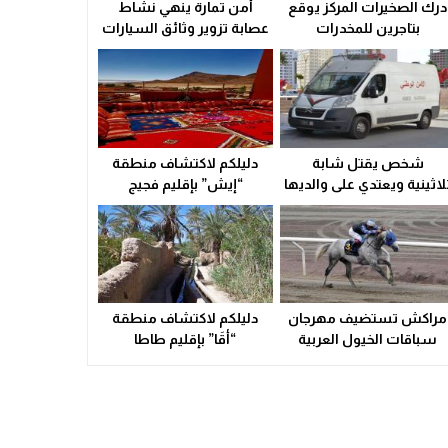
درك الصخيرات المركز يوقع
أمن تمارة ينهي نشاط
ولاية أمن وجدة تُقرب خدمات بطاقة التعريف الوطنية من سكان الق
بتاجرين للمخدرات
عصابة تزوير وثائق السيارات
21:02
سوء التدبير و التسيير في القطاع الصحي المحلي يشعل التوتر ويهدد
23:31
شخص يقتل شابة
دليلكم لاكتشاف منطقة
لاثينية ويعتدي على والديها
“إيش” بإقليم فجيج
بالسلاح الأبيض
مراكش تستضيف مهرجان
دليلكم لاكتشاف منطقة
سباقات الخيول العربية
“أقَا” بإقليم طاطا
الأصيلة