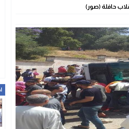
لاب حافلة (صور)
ا