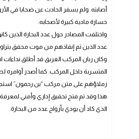
أصابته. ولم يسفر الحادث عن ضحايا في الأر
خسارة مادية كبيرة لأصحابه.
واختلفت المصادر حول عدد البحارة الذين كانو
عدد الذين تم إنقاذهم من موت محقق يتراوح ما بي
وكان ربان المركب الغريق قد أطلق نداءات اس
المتسربة داخل المركب. كما أصدر أوامره لط
زملاؤهم على متن مركب “بن رحمون” استجابة 
هذا وقد تم فتح تحقيق إداري وأمني لمعرفة ا
الذي كاد أن يودي بأرواح عدد من البحارة.