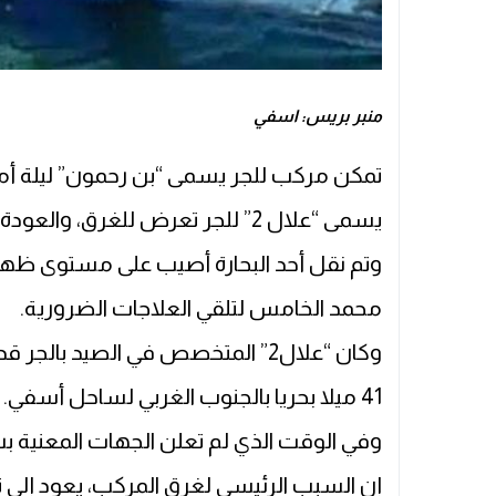
منبر بريس: اسفي
تمكن مركب للجر يسمى “بن رحمون” ليلة أمس 
يسمى “علال 2” للجر تعرض للغرق، والعودة بهم ليلا إلى ميناء أسفي.
وتم نقل أحد البحارة أصيب على مستوى ظهر
محمد الخامس لتلقي العلاجات الضرورية.
وكان “علال2” المتخصص في الصيد با
41 ميلا بحريا بالجنوب الغربي لساحل أسفي.
وفي الوقت الذي لم تعلن الجهات المعنية 
إن السبب الرئيسي لغرق المركب، يعود إلى تس