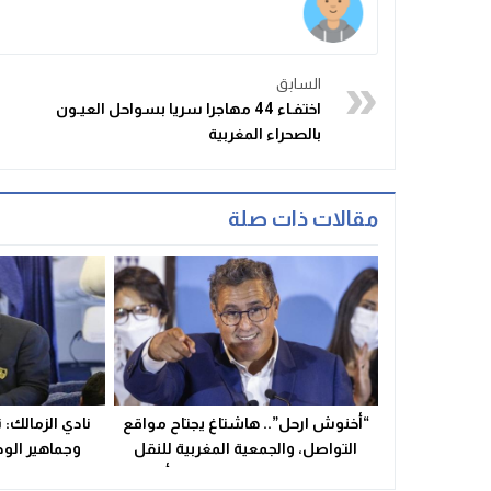
السابق
اختفـاء 44 مهاجرا سريا بسواحل العيـون
بالصحراء المغربية
مقالات ذات صلة
“أخنوش ارحل”.. هاشتاغ يجتاح مواقع
نادي الزمالك:
التواصل، والجمعية المغربية للنقل
وجماهير الودا
واللوجستيك تلغي الزيادة في أسعار
صف