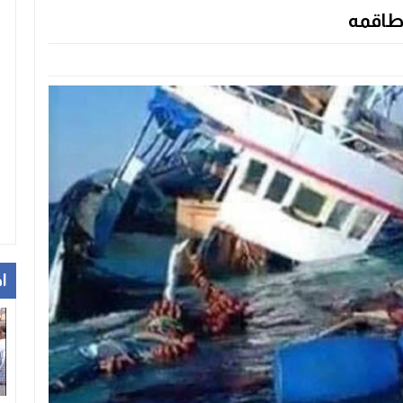
طاقمه
ا