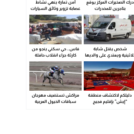
درك الصخيرات المركز يوقع
أمن تمارة ينهي نشاط
ولاية أمن وجدة تُقرب خدمات بطاقة التعريف الوطنية من سكان الق
بتاجرين للمخدرات
عصابة تزوير وثائق السيارات
21:02
سوء التدبير و التسيير في القطاع الصحي المحلي يشعل التوتر ويهدد
23:31
شخص يقتل شابة
فاس.. حي سكني ينجو من
لاثينية ويعتدي على والديها
كارثة جراء انقلاب حافلة
بالسلاح الأبيض
(صور)
دليلكم لاكتشاف منطقة
مراكش تستضيف مهرجان
“إيش” بإقليم فجيج
سباقات الخيول العربية
الأصيلة