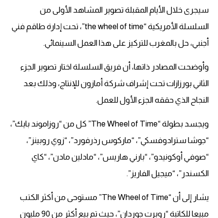
سيجرى خلال الأيام المقبلة تصوير المشاهد الأولى من
السلسلة الأمريكية “the wheel of time”، تحت إدارة طاقم فني
أجنبي، حل بالمغرب للتركيز على هذا العمل السينمائي.
وأوضحت المصادر ذاتها، أن فريق السلسلة اختار تصوير الجزء
الثاني بورزازات تحت إشراف شركة أمازون للإنتاج، وذلك بعد
النجاح الذي حققه الجزء الأول للعمل.
ويجسد بطولة “The Wheel of Time” كل من “روزاموند بايك”،
“جوشا سترادوفسكي”، “ماركوس رذرفورد”، “زوي روبينز”،
“صوفي أوكونيدو”، “بارني هاريس”، “مادلين مادن”، “كاي
الكسندر”، “ميجيل الفاريز”.
يشار إلى أن “The Wheel of Time” مستوحى من أكثر الكتب
مبيعا للكاتبة “روبرت جوردان”، حيث تم بيع أكثر من 90 مليون