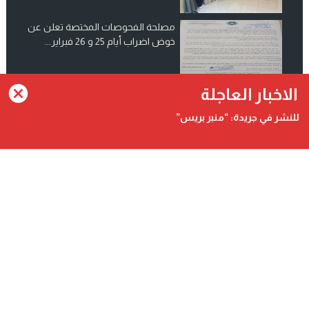
مصلحة الفحوصات المختصة تعلن عن
خوض اضراب أيام 25 و 26 فبراير...
انضم الينا على فيسبوك
الاخبار العاجلة
للنشر في جريدة: “منبر بريس”
Contact@minbarpress.com