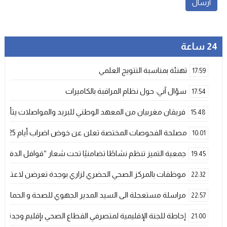
24 ساعة
تهنئة بمناسبة التتويج العلمي
17:59
سؤال آني: حول نظام المراقبة بالكاميرات
17:54
فريقان مغربيان من المعهد الوطني للبريد والمواصلات يتأهلان إلى شينزن للمش
15:48
مصلحة الفحوصات المختصة تعلن عن خوض اضراب أيام 25 و 26 فبراير الحالي
10:01
جمعية التميز تنظم نشاطًا تضامنيًا تحت شعار “قوافل الدفء 
19:45
موظفات بالمركز الصحي الحضري لزاري بوجدة تعرضن لاعتداء ش
22:32
مراسلة مستعجلة الى السيد المدير الجهوي للصحة و الحماية ا
22:57
إحاطة للجنة الإقليمية لمتصرفي القطاع الصحي بإقليم وجدة
21:00