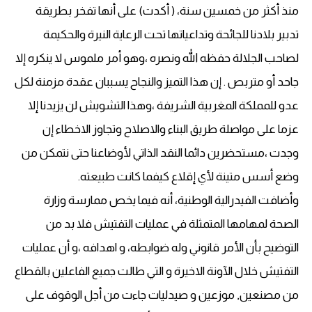
منذ أكثر من خمسين سنة، ( أكدت) على أنها تفخر بطريقة
تدبير بلادنا للجائحة وتداعياتها تحت الرعاية النيرة والحكيمة
لصاحب الجلالة حفظه الله ونصره ،وهو أمر ملموس لا ينكره إلا
جاحد أو متربص . إن هذا التميز والنجاح يسببان عقدة مزمنة لكل
عدو للمملكة المغربية الشريفة ،وهذا التشويش لن يزيدنا إلا
عزما على مواصلة طريق البناء والاصلاح وتجاوز الاخطاء إن
وجدت ،مستحضرين دائما النقد الذاتي لأوضاعنا حتى نتمكن من
وضع أسس متينة لأي إقلاع كيفما كانت طبيعته.
وأضافت الفيدرالية الوطنية، أنه فيما يخص ممارسة وزارة
الصحة لمهامها المتمثلة في عمليات التفتيش فلا بد من
التوضيح بأن الأمر قانوني وله ضوابطه، و اهدافه ،و أن عمليات
التفتيش خلال الآونة الاخيرة و التي طالت جميع الفاعلين بالقطاع
من مصنعين, موزعين و صيدليات جاءت من أجل الوقوف على