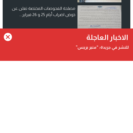
مصلحة الفحوصات المختصة تعلن عن
خوض اضراب أيام 25 و 26 فبراير...
انضم الينا على فيسبوك
الاخبار العاجلة
للنشر في جريدة: “منبر بريس”
Contact@minbarpress.com