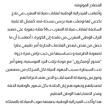
المصادر الموثوقة.
وأضافت الفيدرالية الوطنية لنقابات صيادلة المغرب في بلاغ
تكذيبي لها توصلت هبة بريس بنسخة منه، كممثل للاغلبية
الساحقة لنقابات صيادلة المغرب ب56 نقابة جهوية على صعيد
التراب الوطني المغربي,من طنجة إلى الكويرة، ( أضافت) أن ما
حصل من نقص لبعض العلامات التجارية أمر طبيعي نظرا
لصعوبة الظرفية و حساسيتها من حيث تزامن فترة ذروة
“متحور أوميكرون” مع موجة نزلات البرد الموسمية، وهو أمر
تحت السيطرة بسبب الجهود النبيلة لكل الشركاء من مصنعين
وموزعين وصيادلة الصيدليات و الذين نقف احتراما لهم
لتضحياتهم وجهودهم إبان الجانحة بكل شعور بالوطنية الحقة
وفخر الانتماء لهذا الوطن العظيم.
هذا وأكدت الفيدرالية الوطنية بصفتها صوت الصيادلة بالمملكة