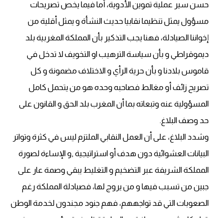
حسن سير عملية تموين الأدوية، أما فيما يخص تصريحات
مسؤول يمثل تنظيما نقابيا حديث النشأة و يمثل أقلية من
إخواننا الصيادلة، فهنا يجب التذكير بأن المملكة المغربية بلد
ديموقراطي و بأن سياسة الترهيب او التخويف لا تدخل في
قاموس بلادنا و بأن حرية الرأي و الاختلاف مضمونة و كل
تصريح زائف أو مغالط فصاحبه وحده هو من يتحمل كامل
المسؤولية عنه وتبعاته بما أن المغرب بلد الحق و القانون على
حد وصف البلاغ.
وشدد البلاغ، على أن العمل النقابي الملتزم ليس في كثرة وتواتر
البيانات العشوائية دون هدف أو استراتيجية ,و الإساءة لصورة
المملكة الشريفة عبر التضخيم و التغليط يبقي وصمة عار على
جبين من تسبب فيها و من يروج لها، فصيادلة المملكة رغم
الصعوبات التي قد تواجههم، فهم جنود مجندون لخدمة الوطن