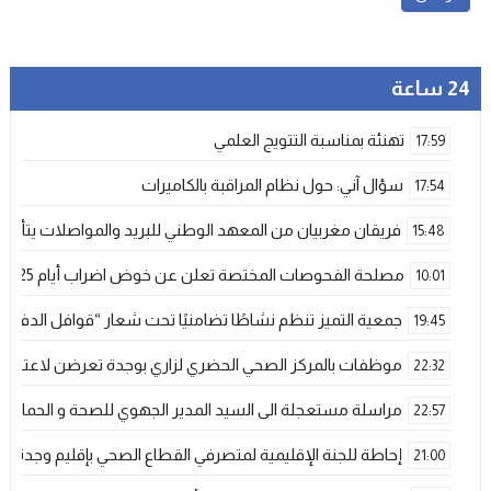
24 ساعة
تهنئة بمناسبة التتويج العلمي
17:59
سؤال آني: حول نظام المراقبة بالكاميرات
17:54
فريقان مغربيان من المعهد الوطني للبريد والمواصلات يتأهلان إلى شينزن للمش
15:48
مصلحة الفحوصات المختصة تعلن عن خوض اضراب أيام 25 و 26 فبراير الحالي
10:01
جمعية التميز تنظم نشاطًا تضامنيًا تحت شعار “قوافل الدفء 
19:45
موظفات بالمركز الصحي الحضري لزاري بوجدة تعرضن لاعتداء ش
22:32
مراسلة مستعجلة الى السيد المدير الجهوي للصحة و الحماية ا
22:57
إحاطة للجنة الإقليمية لمتصرفي القطاع الصحي بإقليم وجدة
21:00