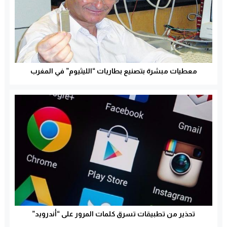
معطيات مبشرة بتصنيع بطاريات “الليثيوم” في المغرب
تحذير من تطبيقات تسرق كلمات المرور على “أندرويد”