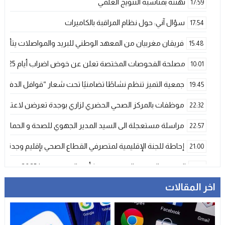
تهنئة بمناسبة التتويج العلمي
17:59
سؤال آني: حول نظام المراقبة بالكاميرات
17:54
فريقان مغربيان من المعهد الوطني للبريد والمواصلات يتأهلان إلى شينزن للمش
15:48
مصلحة الفحوصات المختصة تعلن عن خوض اضراب أيام 25 و 26 فبراير الحالي
10:01
جمعية التميز تنظم نشاطًا تضامنيًا تحت شعار “قوافل الدفء 
19:45
موظفات بالمركز الصحي الحضري لزاري بوجدة تعرضن لاعتداء ش
22:32
مراسلة مستعجلة الى السيد المدير الجهوي للصحة و الحماية ا
22:57
إحاطة للجنة الإقليمية لمتصرفي القطاع الصحي بإقليم وجدة
21:00
المنتخب المغربي الرديف يتوج بكأس العرب – فيفا 2025
12:53
اخر المقالات
فيضانات قوية بإقليم آسفي عقب تساقطات رعدية غير مسبوقة تخلف
21:06
دراجات التوصيل بوجدة… خدمة ضرورية تتحول إلى خطر يومي ي
17:18