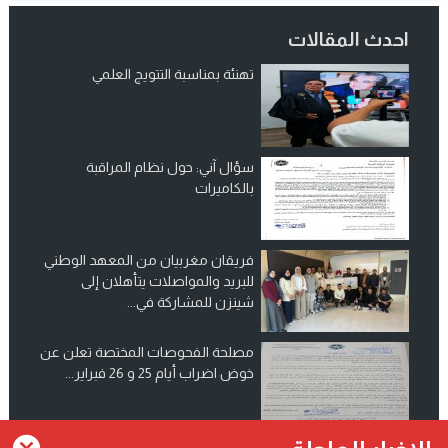
احدث المقالات
تهنئة بمناسبة التتويج العلمي
سؤال آني: حول نظام المراقبة
بالكاميرات
فريقان مغربيان من المعهد الوطني
للبريد والمواصلات يتأهلان إلى
شينزن للمشاركة في...
مصلحة الفحوصات المختصة تعلن عن
خوض اضراب أيام 25 و 26 فبراير...
انضم الينا على فيسبوك