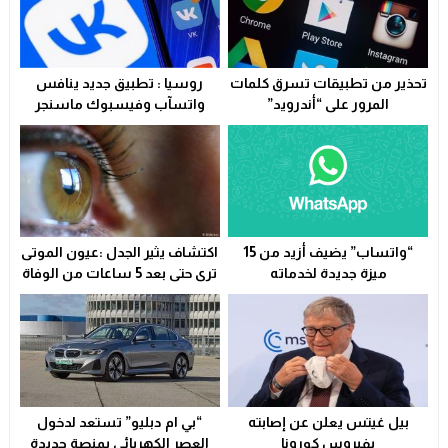
وجدة…وفاة ضابط أمن في حادث مأساوي بسبب تعرضه لهجوم
13:11
تعزية
23:29
تحذير من تطبيقات تسرق كلمات
روسيا : تطبيق جديد ينافس
ولاية أمن وجدة تُقرب خدمات بطاقة التعريف الوطنية من سكا
21:02
المرور على “أندرويد”
واتسآب وفيسبوك ماسنجر
سوء التدبير و التسيير في القطاع الصحي المحلي يشعل التوتر و
23:31
“واتساب” يضيف أزيد من 15
اكتشاف يثير الجدل :عيون الموتى
ميزة جديدة لخدماته
ترى حتى بعد 5 ساعات من الوفاة
بيل غيتس يعلن عن إصابته
“بي ام دبليو” تستعد لدخول
بفيروس كورونا
العصر الكهربائي بمنصة جديدة