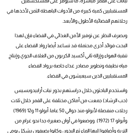
نباتات على القمر مباشرة، ما سيوفر على المستكشفين
المستقبليين كمية كبيرة من الأدوات الباهظة الثمن لأخذها في
رحلاتهم الفضائية الأطول والأبعد.
وبصرف النظر عن توفير الأمن الغذائي في الفضاء فإن لهذا
البحث فوائد أخرى محتملة قد تساعد أيضا رواد الفضاء على
تنقية الهواء وإزالة ثاني أكسيد الكربون من الغلاف الجوي وإنتاج
مياه نظيفة وتطوير مصادر غذاء خاصة برواد الفضاء
المستقبليين الذين سيعيشون في الفضاء.
واستخدم الباحثون خلال دراستهم بذور نبات أرابيدوبسيس
(حب الرشاد) جمعت من أماكن مختلفة على القمر خلال ثلاث
رحلات منفصلة لأبولو منذ حوالي 50 عاما: أبولو 11 و12 (1969)
وأبولو 17 (1972). ووضعوا في أوان صغيرة جدا نحو غرام من
التربة وأضافوا إليها الماء ثم البذور، وكانوا يضيفون بشكل يومي