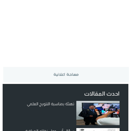
احدث المقالات
تهنئة بمناسبة التتويج العلمي
سؤال آني: حول نظام المراقبة