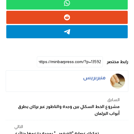
رابط مختصر
منبربريس
السابق
مشروع الخط السككي بين وجدة والناظور عبر بركان يطرق
أبواب البرلمان
التالي
تفكيك عصابة "القرقوبي" بوجدة يتزعمها جزائري