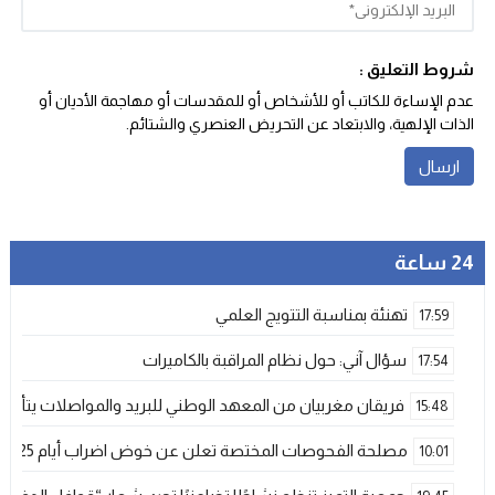
شروط التعليق :
عدم الإساءة للكاتب أو للأشخاص أو للمقدسات أو مهاجمة الأديان أو
الذات الإلهية، والابتعاد عن التحريض العنصري والشتائم‬.
24 ساعة
تهنئة بمناسبة التتويج العلمي
17:59
سؤال آني: حول نظام المراقبة بالكاميرات
17:54
فريقان مغربيان من المعهد الوطني للبريد والمواصلات يتأهلان إلى شينزن للمش
15:48
مصلحة الفحوصات المختصة تعلن عن خوض اضراب أيام 25 و 26 فبراير الحالي
10:01