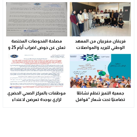
سوء التدبير و التسيير في القطاع الصحي المحلي يشعل التوتر و
23:31
فريقان مغربيان من المعهد
مصلحة الفحوصات المختصة
الوطني للبريد والمواصلات
تعلن عن خوض اضراب أيام 25 و
يتأهلان إلى شينزن للمشاركة في
26 فبراير الحالي
المرحلة العالمية من
مسابقة Huawei ICT
Competition 2025-2026
جمعية التميز تنظم نشاطًا
موظفات بالمركز الصحي الحضري
تضامنيًا تحت شعار “قوافل
لزاري بوجدة تعرضن لاعتداء
الدفء والتكافل” بسيدي بوهرية
شنيع..