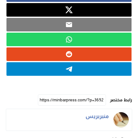
رابط مختصر
منبربريس