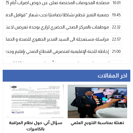
مصلحة الفحوصات المختصة تعلن عن خوض اضراب أيام 25 و 26 فبراير الحالي
10:01
جمعية التميز تنظم نشاطًا تضامنيًا تحت شعار “قوافل الدفء 
19:45
موظفات بالمركز الصحي الحضري لزاري بوجدة تعرضن لاعتداء ش
22:32
مراسلة مستعجلة الى السيد المدير الجهوي للصحة و الحماية ا
22:57
إحاطة للجنة الإقليمية لمتصرفي القطاع الصحي بإقليم وجدة
21:00
المنتخب المغربي الرديف يتوج بكأس العرب – فيفا 2025
12:53
اخر المقالات
فيضانات قوية بإقليم آسفي عقب تساقطات رعدية غير مسبوقة تخلف
21:06
دراجات التوصيل بوجدة… خدمة ضرورية تتحول إلى خطر يومي ي
17:18
وجدة…وفاة ضابط أمن في حادث مأساوي بسبب تعرضه لهجوم
13:11
تعزية
23:29
تهنئة بمناسبة التتويج العلمي
سؤال آني: حول نظام المراقبة
ولاية أمن وجدة تُقرب خدمات بطاقة التعريف الوطنية من سكا
21:02
بالكاميرات