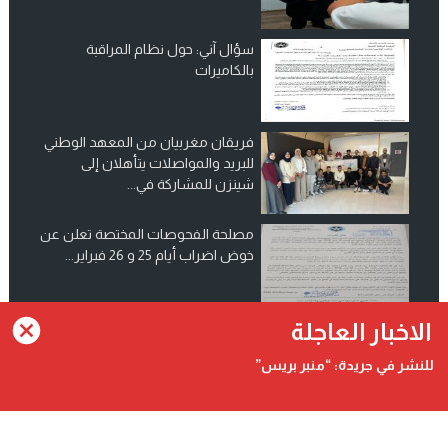
سؤال آني: حول نظام المراقبة
بالكاميرات
فريقان مغربيان من المعهد الوطني
للبريد والمواصلات يتأهلان إلى
شينزن للمشاركة في...
مصلحة الفحوصات المختصة تعلن عن
خوض اضراب أيام 25 و 26 فبراير...
انضم الينا على فيسبوك
الاخبار العاجلة
للنشر في جريدة: “منبر بريس”