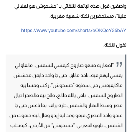
واصفين قول هذه البائعة التلقائي بـ ”حشحوش هو لغلا لي
علينا”، مستحضرين نكتة شعبية مغربية.
https://www.youtube.com/shorts/eOKQoY86bAY
تقول النكتة:
”لمغاربة صنعو صاروخ كيمشي للشمس.. مالقاو لي
يمشي ليهم فيه.. تاحد ماتاق.. حتى جا واحد دايمن محشش،
ماكايفيقش حتى سماوه ”حشحوش”. ركب ومشا بيه
الصاروخ للشمس.. باقي يالله طالع، طاح بيه فالصحرا ديال
مصر وسط النهار والشمس حارة بزاف، بقا ناعس حتى جا
عندو واحد المصري فيقو ومد ليه إيدو وقال ليه: حتموت من
الشمس، جاوبو المغربي: ”حشحوش” من الأرض.. كيصحاب