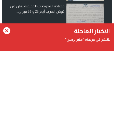
مصلحة الفحوصات المختصة تعلن عن
خوض اضراب أيام 25 و 26 فبراير...
انضم الينا على فيسبوك
الاخبار العاجلة
للنشر في جريدة: “منبر بريس”
Contact@minbarpress.com