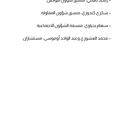
– رشيد بالمكي، منسق شؤون التواصل.
– شكري كندوزي، منسق شؤون المقاولة.
– سهام يحياوي، منسقة الشؤون الاجتماعية.
– محمد العشوري وعبد الواحد أوموسى، مستشاران.