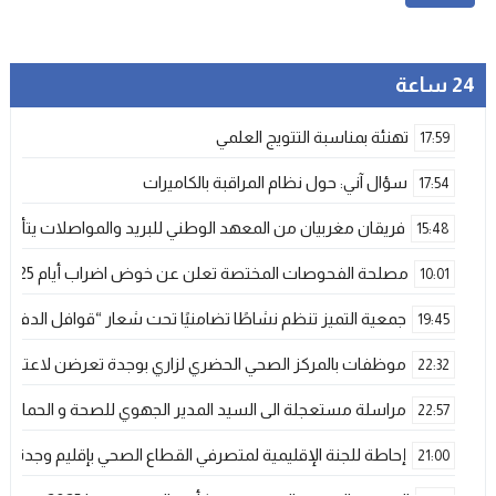
24 ساعة
تهنئة بمناسبة التتويج العلمي
17:59
سؤال آني: حول نظام المراقبة بالكاميرات
17:54
فريقان مغربيان من المعهد الوطني للبريد والمواصلات يتأهلان إلى شينزن للمش
15:48
مصلحة الفحوصات المختصة تعلن عن خوض اضراب أيام 25 و 26 فبراير الحالي
10:01
جمعية التميز تنظم نشاطًا تضامنيًا تحت شعار “قوافل الدفء 
19:45
موظفات بالمركز الصحي الحضري لزاري بوجدة تعرضن لاعتداء ش
22:32
مراسلة مستعجلة الى السيد المدير الجهوي للصحة و الحماية ا
22:57
إحاطة للجنة الإقليمية لمتصرفي القطاع الصحي بإقليم وجدة
21:00