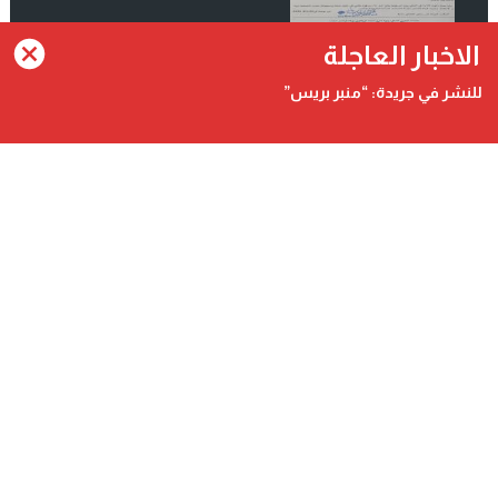
انضم الينا على فيسبوك
الاخبار العاجلة
للنشر في جريدة: “منبر بريس”
Contact@minbarpress.com
منبربريس - Minbarpress - جريدة و طنية دولية شاملة مستقلة
©
2026 جميع الحقوق محفوظة.