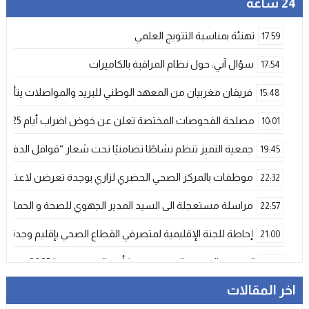
24 ساعة
تهنئة بمناسبة التتويج العلمي
17:59
سؤال آني: حول نظام المراقبة بالكاميرات
17:54
فريقان مغربيان من المعهد الوطني للبريد والمواصلات يتأهلان إلى شينزن للمش
15:48
مصلحة الفحوصات المختصة تعلن عن خوض اضراب أيام 25 و 26 فبراير الحالي
10:01
جمعية التميز تنظم نشاطًا تضامنيًا تحت شعار “قوافل الدفء 
19:45
موظفات بالمركز الصحي الحضري لزاري بوجدة تعرضن لاعتداء ش
22:32
مراسلة مستعجلة الى السيد المدير الجهوي للصحة و الحماية ا
22:57
إحاطة للجنة الإقليمية لمتصرفي القطاع الصحي بإقليم وجدة
21:00
المنتخب المغربي الرديف يتوج بكأس العرب – فيفا 2025
12:53
اخر المقالات
فيضانات قوية بإقليم آسفي عقب تساقطات رعدية غير مسبوقة تخلف
21:06