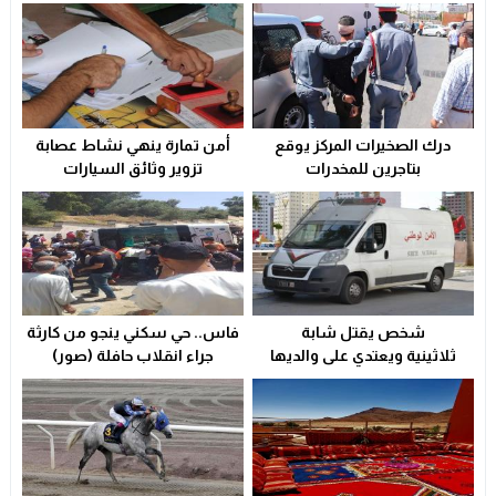
دراجات التوصيل بوجدة… خدمة ضرورية تتحول إلى خطر يومي ي
17:18
وجدة…وفاة ضابط أمن في حادث مأساوي بسبب تعرضه لهجوم
13:11
تعزية
23:29
درك الصخيرات المركز يوقع
أمن تمارة ينهي نشاط عصابة
ولاية أمن وجدة تُقرب خدمات بطاقة التعريف الوطنية من سكا
21:02
بتاجرين للمخدرات
تزوير وثائق السيارات
سوء التدبير و التسيير في القطاع الصحي المحلي يشعل التوتر و
23:31
شخص يقتل شابة
فاس.. حي سكني ينجو من كارثة
ثلاثينية ويعتدي على والديها
جراء انقلاب حافلة (صور)
بالسلاح الأبيض