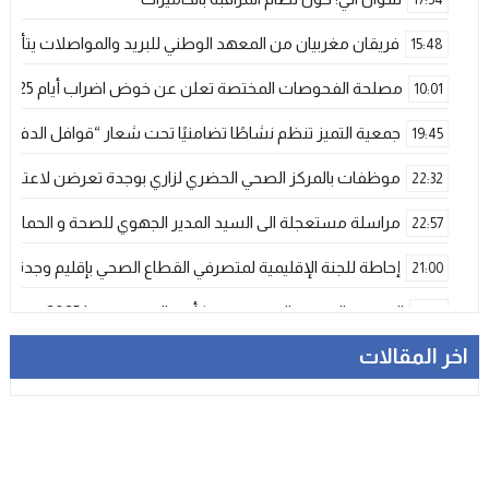
فريقان مغربيان من المعهد الوطني للبريد والمواصلات يتأهلان إلى شينزن للمش
15:48
مصلحة الفحوصات المختصة تعلن عن خوض اضراب أيام 25 و 26 فبراير الحالي
10:01
جمعية التميز تنظم نشاطًا تضامنيًا تحت شعار “قوافل الدفء 
19:45
موظفات بالمركز الصحي الحضري لزاري بوجدة تعرضن لاعتداء ش
22:32
مراسلة مستعجلة الى السيد المدير الجهوي للصحة و الحماية ا
22:57
إحاطة للجنة الإقليمية لمتصرفي القطاع الصحي بإقليم وجدة
21:00
المنتخب المغربي الرديف يتوج بكأس العرب – فيفا 2025
12:53
اخر المقالات
فيضانات قوية بإقليم آسفي عقب تساقطات رعدية غير مسبوقة تخلف
21:06
دراجات التوصيل بوجدة… خدمة ضرورية تتحول إلى خطر يومي ي
17:18
وجدة…وفاة ضابط أمن في حادث مأساوي بسبب تعرضه لهجوم
13:11