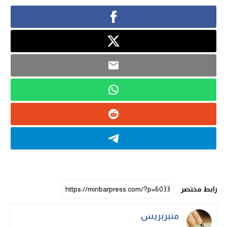
رابط مختصر
منبربريس