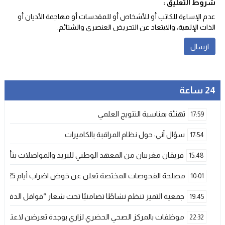
شروط التعليق :
عدم الإساءة للكاتب أو للأشخاص أو للمقدسات أو مهاجمة الأديان أو
الذات الإلهية، والابتعاد عن التحريض العنصري والشتائم‬.
24 ساعة
تهنئة بمناسبة التتويج العلمي
17:59
سؤال آني: حول نظام المراقبة بالكاميرات
17:54
فريقان مغربيان من المعهد الوطني للبريد والمواصلات يتأهلان إلى شينزن للمش
15:48
مصلحة الفحوصات المختصة تعلن عن خوض اضراب أيام 25 و 26 فبراير الحالي
10:01
جمعية التميز تنظم نشاطًا تضامنيًا تحت شعار “قوافل الدفء 
19:45
موظفات بالمركز الصحي الحضري لزاري بوجدة تعرضن لاعتداء ش
22:32