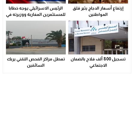
إرتفاع أسعار الدجاج يثير قلق
الرئيس الاسرائيلي يوجه خطابا
المواطنين
للمستثمرين المغاربة ووزيرته في
الابتكار تزور الدار البيضاء لتوقيع
“اتفاق تاريخي”
تسجيل 800 ألف فلاح بالضمان
تعطل مراكز الفحص التقني يربك
الاجتماعي
السائقين