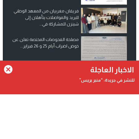
فريقان مغربيان من المعهد الوطني
للبريد والمواصلات يتأهلان إلى
شينزن للمشاركة في...
مصلحة الفحوصات المختصة تعلن عن
خوض اضراب أيام 25 و 26 فبراير...
انضم الينا على فيسبوك
الاخبار العاجلة
للنشر في جريدة: “منبر بريس”