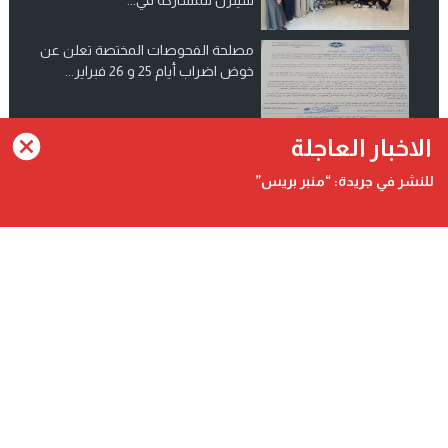
مصلحة الفحوصات المختصة تعلن عن
خوض اضراب أيام 25 و 26 فبراير...
انضم الينا على فيسبوك
الاخبار العاجلة
للنشر في جريدة: “منبر بريس”
Contact@minbarpress.com