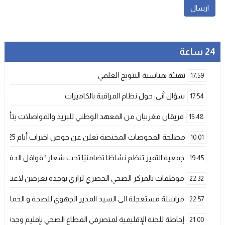
24 ساعة
تهنئة بمناسبة التتويج العلمي
17:59
سؤال آني: حول نظام المراقبة بالكاميرات
17:54
فريقان مغربيان من المعهد الوطني للبريد والمواصلات يتأهلان إلى شينزن للمش
15:48
مصلحة الفحوصات المختصة تعلن عن خوض اضراب أيام 25 و 26 فبراير الحالي
10:01
جمعية التميز تنظم نشاطًا تضامنيًا تحت شعار “قوافل الدفء 
19:45
موظفات بالمركز الصحي الحضري لزاري بوجدة تعرضن لاعتداء ش
22:32
مراسلة مستعجلة الى السيد المدير الجهوي للصحة و الحماية ا
22:57
إحاطة للجنة الإقليمية لمتصرفي القطاع الصحي بإقليم وجدة
21:00