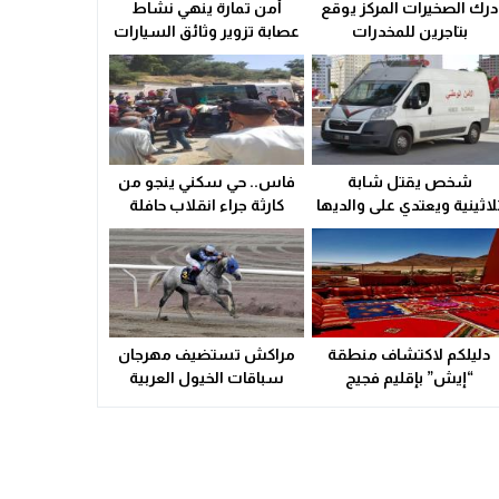
درك الصخيرات المركز يوقع
أمن تمارة ينهي نشاط
ولاية أمن وجدة تُقرب خدمات بطاقة التعريف الوطنية من سكان الق
بتاجرين للمخدرات
عصابة تزوير وثائق السيارات
21:02
سوء التدبير و التسيير في القطاع الصحي المحلي يشعل التوتر ويهدد
23:31
شخص يقتل شابة
فاس.. حي سكني ينجو من
لاثينية ويعتدي على والديها
كارثة جراء انقلاب حافلة
بالسلاح الأبيض
(صور)
دليلكم لاكتشاف منطقة
مراكش تستضيف مهرجان
“إيش” بإقليم فجيج
سباقات الخيول العربية
الأصيلة