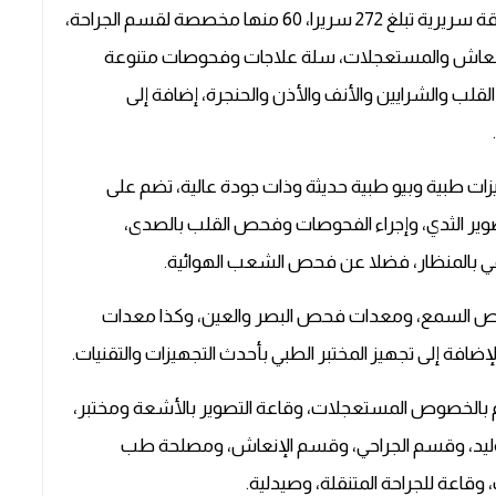
وسيقدم هذا المركز الاستشفائي، الذي يتوفر على طاقة سريرية تبلغ 272 سريرا، 60 منها مخصصة لقسم الجراحة،
الطفل، ثم 26 سريرا لقسم الإنعاش والمستعجلات، سلة علاجات وفحوصات متنوعة
لب والشرايين والأنف والأذن والحنجرة، إضافة إلى
ات طبية وبيو طبية حديثة وذات جودة عالية، تضم على
ير الثدي، وإجراء الفحوصات وفحص القلب بالصدى،
مي بالمنظار، فضلا عن فحص الشعب الهوائية.
حص السمع، ومعدات فحص البصر والعين، وكذا معدات
إضافة إلى تجهيز المختبر الطبي بأحدث التجهيزات والتقنيات.
م بالخصوص المستعجلات، وقاعة التصوير بالأشعة ومختبر،
وليد، وقسم الجراحي، وقسم الإنعاش، ومصلحة طب
وقاعة للجراحة المتنقلة، وصيدلية.