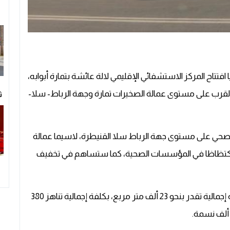
ه قبل 17 سنة، تأكد رسميا افتتاح المركز الاستشفائي الإقليمي لالة عائشة بتمارة أبوابه،
لقرب على مستوى عمالة الصخيرات تمارة وجهة الرباط- سلا-
ث
ي على مستوى جهة الرباط سلا القنيطرة، لاسيما عمالة
، واكتظاظا في المؤسسات الصحية، كما ستساهم في تخفيف
و تم تشييد هذه المؤسسة الاستشفائية على مساحة إجمالية تقدر بنحو 23 ألف متر مربع، بكلفة إجمالية تناهز 380