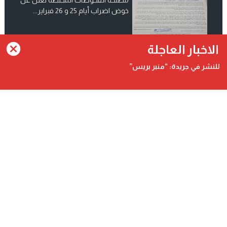
مصلحة الفحوصات المختصة تعلن عن
خوض اضراب أيام 25 و 26 فبراير...
انضم الينا على فيسبوك
الاخبار العاجلة
للنشر في جريدة: “منبر بريس”
Contact@minbarpress.com
منبربريس - Minbarpress - جريدة و طنية دولية شاملة مستقلة
©