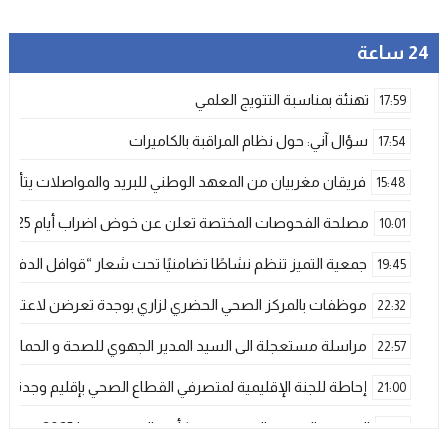
24 ساعة
تهنئة بمناسبة التتويج العلمي
17:59
سؤال آني: حول نظام المراقبة بالكاميرات
17:54
فريقان مغربيان من المعهد الوطني للبريد والمواصلات يتأهلان إلى شينزن للمش
15:48
مصلحة الفحوصات المختصة تعلن عن خوض اضراب أيام 25 و 26 فبراير الحالي
10:01
جمعية التميز تنظم نشاطًا تضامنيًا تحت شعار “قوافل الدفء 
19:45
موظفات بالمركز الصحي الحضري لزاري بوجدة تعرضن لاعتداء ش
22:32
مراسلة مستعجلة الى السيد المدير الجهوي للصحة و الحماية ا
22:57
إحاطة للجنة الإقليمية لمتصرفي القطاع الصحي بإقليم وجدة
21:00
المنتخب المغربي الرديف يتوج بكأس العرب – فيفا 2025
12:53