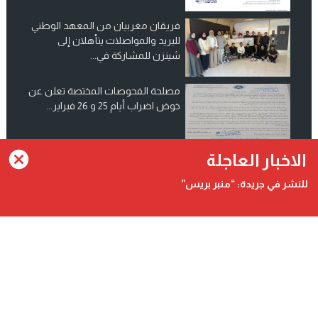
فريقان مغربيان من المعهد الوطني
للبريد والمواصلات يتأهلان إلى
شينزن للمشاركة في...
مصلحة الفحوصات المختصة تعلن عن
خوض اضراب أيام 25 و 26 فبراير...
انضم الينا على فيسبوك
الاخبار العاجلة
للنشر في جريدة: “منبر بريس”