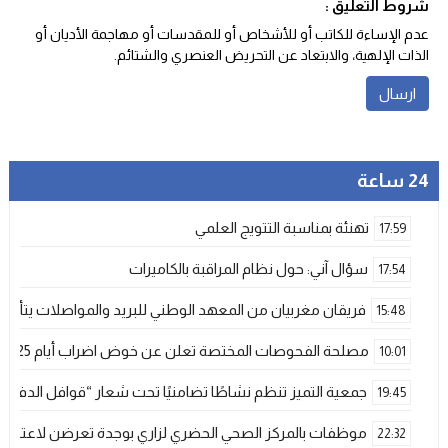
شروط التعليق :
عدم الإساءة للكاتب أو للأشخاص أو للمقدسات أو مهاجمة الأديان أو
الذات الإلهية، والابتعاد عن التحريض العنصري والشتائم‬.
24 ساعة
تهنئة بمناسبة التتويج العلمي
17:59
سؤال آني: حول نظام المراقبة بالكاميرات
17:54
فريقان مغربيان من المعهد الوطني للبريد والمواصلات يتأهلان إلى شينزن للمش
15:48
مصلحة الفحوصات المختصة تعلن عن خوض اضراب أيام 25 و 26 فبراير الحالي
10:01
جمعية التميز تنظم نشاطًا تضامنيًا تحت شعار “قوافل الدفء 
19:45
موظفات بالمركز الصحي الحضري لزاري بوجدة تعرضن لاعتداء ش
22:32