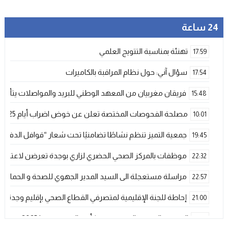
24 ساعة
تهنئة بمناسبة التتويج العلمي
17:59
سؤال آني: حول نظام المراقبة بالكاميرات
17:54
فريقان مغربيان من المعهد الوطني للبريد والمواصلات يتأهلان إلى شينزن للمش
15:48
مصلحة الفحوصات المختصة تعلن عن خوض اضراب أيام 25 و 26 فبراير الحالي
10:01
جمعية التميز تنظم نشاطًا تضامنيًا تحت شعار “قوافل الدفء 
19:45
موظفات بالمركز الصحي الحضري لزاري بوجدة تعرضن لاعتداء ش
22:32
مراسلة مستعجلة الى السيد المدير الجهوي للصحة و الحماية ا
22:57
إحاطة للجنة الإقليمية لمتصرفي القطاع الصحي بإقليم وجدة
21:00
المنتخب المغربي الرديف يتوج بكأس العرب – فيفا 2025
12:53