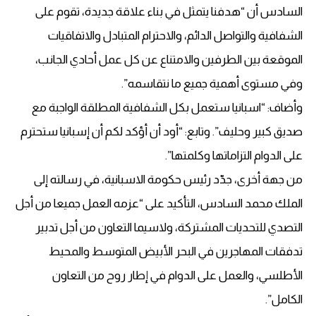
السادس أن “هدفنا يتمثل ‏في بناء علاقة جديدة، تقوم على
الشفافية والتواصل الدائم، والاحترام المتبادل ‏والاتفاقيات
الموقعة بين الطرفين والامتناع عن كل عمل أحادي الجانب،
وفي ‏مستوى أهمية جميع ما نتقاسمه”.‏
وأضاف: “اسبانيا ستعمل بكل الشفافية المطلقة الواجبة مع
صديق كبير وحليف”. ‏وتابع: “أود أن أؤكد لكم أن إسبانيا ستحترم
على الدوام التزاماتها وكلمتها”.‏
من جهة أخرى، جدّد رئيس حكومة الاسبانية، في رسالته إلى
الملك محمد السادس، ‏التأكيد على “عزمه العمل جميعا من أجل
التصدي للتحديات المشتركة، ولاسيما ‏التعاون من أجل تدبير
تدفقات المهاجرين في البحر الأبيض المتوسط والمحيط
‏الأطلسي، والعمل على الدوام في إطار روح من التعاون
الكامل”.‏