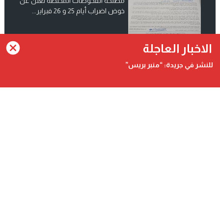
مصلحة الفحوصات المختصة تعلن عن
خوض اضراب أيام 25 و 26 فبراير...
انضم الينا على فيسبوك
الاخبار العاجلة
للنشر في جريدة: “منبر بريس”
Contact@minbarpress.com
منبربريس - Minbarpress - جريدة و طنية دولية شاملة مستقلة
©