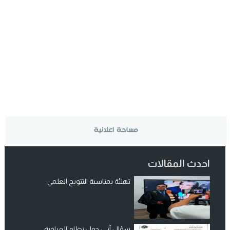
احدث المقالات
تهنئة بمناسبة التتويج العلمي
سؤال آني: حول نظام المراقبة