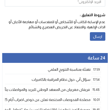
شروط التعليق :
عدم الإساءة للكاتب أو للأشخاص أو للمقدسات أو مهاجمة الأديان أو
الذات الإلهية، والابتعاد عن التحريض العنصري والشتائم‬.
24 ساعة
تهنئة بمناسبة التتويج العلمي
17:59
سؤال آني: حول نظام المراقبة بالكاميرات
17:54
فريقان مغربيان من المعهد الوطني للبريد والمواصلات يتأهلان إلى شينزن للمش
15:48
مصلحة الفحوصات المختصة تعلن عن خوض اضراب أيام 25 و 26 فبراير الحالي
10:01
جمعية التميز تنظم نشاطًا تضامنيًا تحت شعار “قوافل الدفء 
19:45