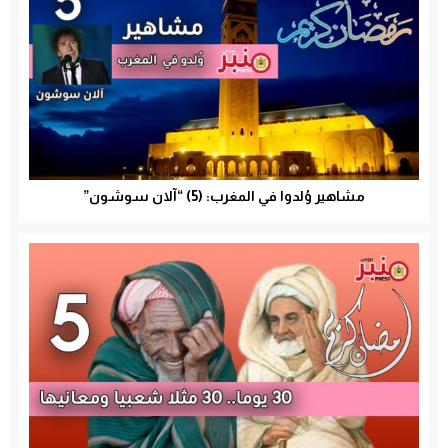
مشاهير وُلدوا في المغرب: (5) “آلان سوشون”