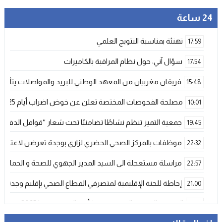
24 ساعة
تهنئة بمناسبة التتويج العلمي
17:59
سؤال آني: حول نظام المراقبة بالكاميرات
17:54
فريقان مغربيان من المعهد الوطني للبريد والمواصلات يتأهلان إلى شينزن للمش
15:48
مصلحة الفحوصات المختصة تعلن عن خوض اضراب أيام 25 و 26 فبراير الحالي
10:01
جمعية التميز تنظم نشاطًا تضامنيًا تحت شعار “قوافل الدفء 
19:45
موظفات بالمركز الصحي الحضري لزاري بوجدة تعرضن لاعتداء ش
22:32
مراسلة مستعجلة الى السيد المدير الجهوي للصحة و الحماية ا
22:57
إحاطة للجنة الإقليمية لمتصرفي القطاع الصحي بإقليم وجدة
21:00
المنتخب المغربي الرديف يتوج بكأس العرب – فيفا 2025
12:53