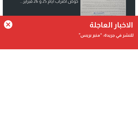
خوض اضراب أيام 25 و 26 فبراير...
انضم الينا على فيسبوك
الاخبار العاجلة
للنشر في جريدة: “منبر بريس”
Contact@minbarpress.com
منبربريس - Minbarpress - جريدة و طنية دولية شاملة مستقلة
©