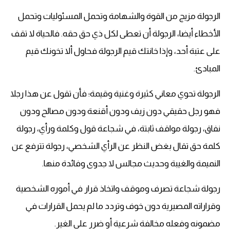
الرجولة مزيج من القوة والشهامة وتحمل المسئوليات وتحمل
الأخطاء أيضا، الرجولة أن تعطى لكل ذي حق حقه. فالحياة لا تقف
على عتبة أحد، وإذا خانتك قيم الرجولة فحاول ألا تخونك قيم
المبادئ.
الرجولة تحوي معاني كثيرة وغنية وقيمة؛ فأن تقول عن هذا رجلا
فهو رجل حقيقي دون زيف ودون أقنعة ودون مصالح ودون
نفاق، رجولة مواقف ثابتة، في شجاعة قول وكلمة ورأي، رجولة
كلمة حق تقال بغض النظر عن الرأي الشخصي، رجولة تترفع عن
النميمة والغيبة وحديث مجالس لا جدوى وفائدة منها.
رجولة شجاعة تصرف وموقف واتخاذ قرار في أموره الشخصية
وقراراته المصيرية دون خوف وتردد ما لم يحمل القرارات في
مضمونه وفعله مخالفة شرعية أو ضرر على الغير.