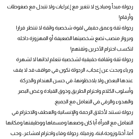
رجولة مبدأ ومبادئ لا تتغير مع إغراءات ولا تتبدل مع ضغوطات
وأرقام!
رجولة ثقة وعمق حقيقي لقوة شخصية واثقة لا تنتظر قرارا
وبرواز منصب تضع شخصيتها الضعيفة أو المهزوزة داخله
لتكسب احترام الآخرين وثقتهم!
رجولة ثقة وثقافة حقيقية لشخصية تتعلم لذاتها لا لشهرة
ورياء وبحث عن إعجاب، الرجولة تكون في مواقف قد لا يقف
عندها البعض ولا يلاحظونها، في حسن الهندام والحركة
وأسلوب الكلام واحترام الطريق وذوق القيادة وغض البصر
والهدوء والرقي في التعامل مع الجميع.
رجولة تستند لأخلاق الرحمة والإنسانية والعطف والاحترام في
التعامل مع المرأة أيا كان وضعها ومسماها ووظيفتها ومكانها
أما، أختا،وزوجة،ابنة، وزميلة..رجولة وفاء واحترام لمشاعر، وحب