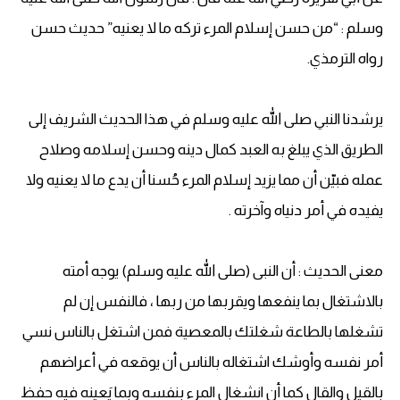
وسلم : “من حسن إسلام المرء تركه ما لا يعنيه” حديث حسن
رواه الترمذي.
يرشدنا النبي صلى الله عليه وسلم في هذا الحديث الشريف إلى
الطريق الذي يبلغ به العبد كمال دينه وحسن إسلامه وصلاح
عمله فبيّن أن مما يزيد إسلام المرء حُسنا أن يدع ما لا يعنيه ولا
يفيده في أمر دنياه وآخرته .
معنى الحديث : أن النبى (صلى الله عليه وسلم) يوجه أمته
بالاشتغال بما ينفعها ويقربها من ربها ، فالنفس إن لم
تشغلها بالطاعة شغلتك بالمعصية فمن اشتغل بالناس نسي
أمر نفسه وأوشك اشتغاله بالناس أن يوقعه في أعراضهم
بالقيل والقال كما أن انشغال المرء بنفسه وبما يَعينه فيه حفظ