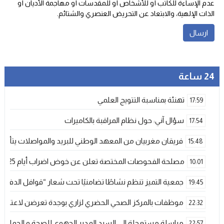
عدم الإساءة للكاتب أو للأشخاص أو للمقدسات أو مهاجمة الأديان أو
الذات الإلهية، والابتعاد عن التحريض العنصري والشتائم‬.
24 ساعة
تهنئة بمناسبة التتويج العلمي
17:59
سؤال آني: حول نظام المراقبة بالكاميرات
17:54
فريقان مغربيان من المعهد الوطني للبريد والمواصلات يتأهلان إلى شينزن للمش
15:48
مصلحة الفحوصات المختصة تعلن عن خوض اضراب أيام 25 و 26 فبراير الحالي
10:01
جمعية التميز تنظم نشاطًا تضامنيًا تحت شعار “قوافل الدفء 
19:45
موظفات بالمركز الصحي الحضري لزاري بوجدة تعرضن لاعتداء ش
22:32
مراسلة مستعجلة الى السيد المدير الجهوي للصحة و الحماية ا
22:57