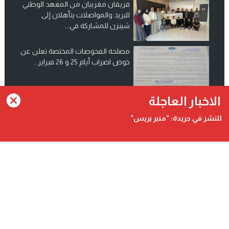
فريقان مغربيان من المعهد الوطني
للبريد والمواصلات يتأهلان إلى
شينزن للمشاركة في...
مصلحة الفحوصات المختصة تعلن عن
خوض اضراب أيام 25 و 26 فبراير...
انضم الينا على فيسبوك
الاخبار العاجلة
للنشر في جريدة: “منبر بريس”