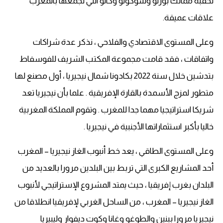
لحقبة ممالك بورنو وسوكوتو وكانو التي تجمعها بالمغرب
علاقات عميقة.
وعلى المستوى الاقتصادي والفلاحي ، نذكر عدة شراكات
واتفاقات ، فقد قامت مجموعة المكتب الشريف للفوسفاط
بتدشين خلال سنة 2022 بكادونا شمال نيجيريا ، أول مصنع لها
متطور لمزج الأسمدة بالقارة الإفريقية . علما بأن نيجيريا تعد
شريكا استراتيجيا مهما جدا للمغرب . وتقوم المملكة المغربية
خاليا بأكبر استثماراتها الأجنبية في نيجيريا .
وعلى المستوى الطاقي ، يعد خط أنبوب الغاز نيجيريا – المغرب
أحد المشاريع الكبرى التي تربط بين البلدين مرورا بالعديد من
البلدان بغرب إفريقيا ، حيث يمتد المشروع الإستراتيجي لأنبوب
الغاز نيجيريا – المغرب ، من الساحل الغربي لإفريقيا انطلاقا من
نيجيريا مرورا ببنين والطوغو وغانا وكوت ديفوار وليبيريا