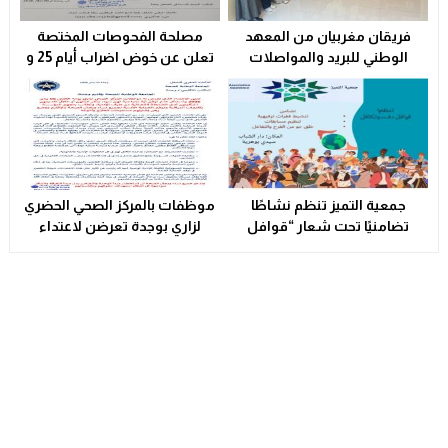
فريقان مغربيان من المعهد
مصلحة الفحوصات المختصة
الوطني للبريد والمواصلات
تعلن عن خوض اضراب أيام 25 و
يتأهلان إلى شينزن للمشاركة في
26 فبراير الحالي
المرحلة العالمية من
مسابقة Huawei ICT
Competition 2025-2026
جمعية التميز تنظم نشاطًا
موظفات بالمركز الصحي الحضري
تضامنيًا تحت شعار “قوافل
لزاري بوجدة تعرضن لاعتداء
الدفء والتكافل” بسيدي بوهرية
شنيع..