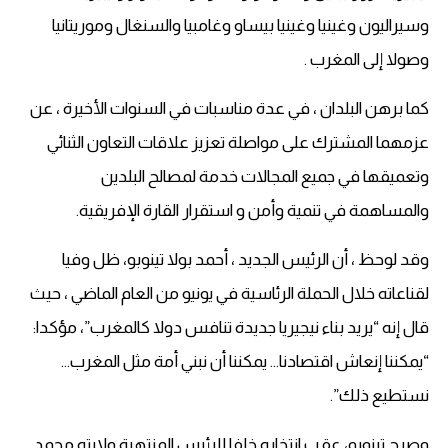
وسيراليون وغينيا وغينيا بيساو وغامبيا والسنغال وموريتانيا
وصولا إلى المغرب .
كما برهن البلدان ، في عدة مناسبات في السنوات الأخيرة ، عن
عزمهما المشترك على مواصلة تعزيز علاقات التعاون الثنائي
وتعميقها في جميع المجالات خدمة لمصالح البلدين
والمساهمة في تنمية وأمن و استقرار القارة الإفريقية.
وقد لوحظ ، أن الرئيس الجديد ، أحمد بولا تينوبو، ظل وفيا
لقناعاته خلال الحملة الرئاسية في يونيو من العام الماضي ، حيث
قال إنه “يريد بناء نيجيريا جديدة تنافس دولا كالمغرب”، مؤكدا:
“يمكننا إنعاش اقتصادنا… يمكننا أن نبني أمة مثل المغرب…
نستطيع ذلك”.
وصرح تينوبو، عقب انتخابه خلفا للرئيس المنتهية ولايته محمد