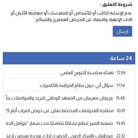
شروط التعليق :
عدم الإساءة للكاتب أو للأشخاص أو للمقدسات أو مهاجمة الأديان أو
الذات الإلهية، والابتعاد عن التحريض العنصري والشتائم‬.
24 ساعة
تهنئة بمناسبة التتويج العلمي
17:59
سؤال آني: حول نظام المراقبة بالكاميرات
17:54
فريقان مغربيان من المعهد الوطني للبريد والمواصلات يتأهلان إلى شينزن للمش
15:48
مصلحة الفحوصات المختصة تعلن عن خوض اضراب أيام 25 و 26 فبراير الحالي
10:01
جمعية التميز تنظم نشاطًا تضامنيًا تحت شعار “قوافل الدفء 
19:45
موظفات بالمركز الصحي الحضري لزاري بوجدة تعرضن لاعتداء ش
22:32