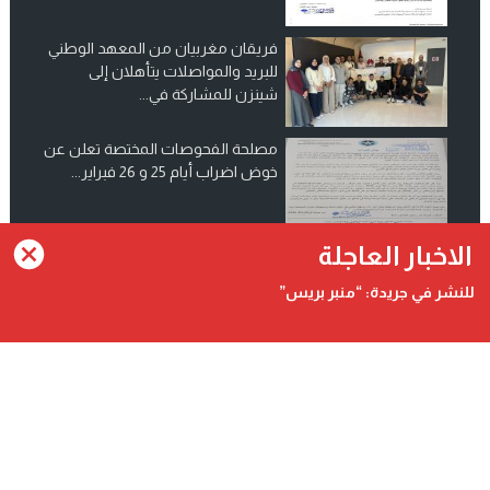
فريقان مغربيان من المعهد الوطني
للبريد والمواصلات يتأهلان إلى
شينزن للمشاركة في...
مصلحة الفحوصات المختصة تعلن عن
خوض اضراب أيام 25 و 26 فبراير...
انضم الينا على فيسبوك
الاخبار العاجلة
للنشر في جريدة: “منبر بريس”