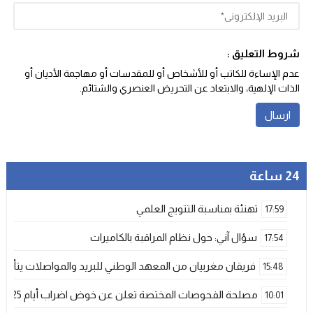
شروط التعليق :
عدم الإساءة للكاتب أو للأشخاص أو للمقدسات أو مهاجمة الأديان أو
الذات الإلهية، والابتعاد عن التحريض العنصري والشتائم‬.
24 ساعة
تهنئة بمناسبة التتويج العلمي
17:59
سؤال آني: حول نظام المراقبة بالكاميرات
17:54
فريقان مغربيان من المعهد الوطني للبريد والمواصلات يتأهلان إلى شينزن للمش
15:48
مصلحة الفحوصات المختصة تعلن عن خوض اضراب أيام 25 و 26 فبراير الحالي
10:01