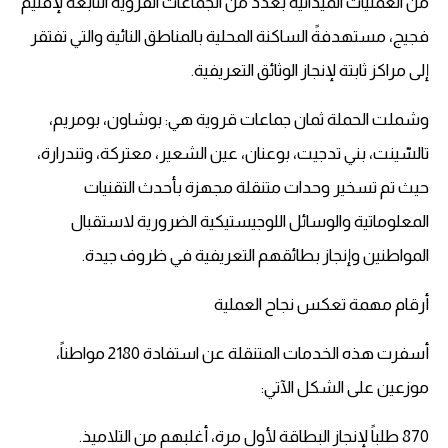
من العمليات الميدانية بعدد من الجماعات القروية التابعة لإقليم
فجيج، مستهدفةً الساكنة المحلية بالمناطق النائية والتي تفتقر
إلى مراكز ثابتة لإنجاز الوثائق التعريفية.
وشملت الحملة ثمان جماعات قروية هي: بوشاون، بومريم،
تالسّينت، بني تدجيت، بوعنان، عين الشعير، معتركة، وتندرارة،
حيث تم تسخير وحدات متنقلة مجهزة بأحدث التقنيات
المعلوماتية والوسائل اللوجيستيكية الضرورية لاستقبال
المواطنين وإنجاز بطائقهم التعريفية في ظروف جيدة.
أرقام مهمة تعكس نجاح العملية
أسفرت هذه الخدمات المتنقلة عن استفادة 2180 مواطناً،
موزعين على الشكل الآتي:
870 طلباً لإنجاز البطاقة لأول مرة، أغلبهم من التلاميذ.