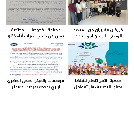
فريقان مغربيان من المعهد
مصلحة الفحوصات المختصة
الوطني للبريد والمواصلات
تعلن عن خوض اضراب أيام 25 و
يتأهلان إلى شينزن للمشاركة في
26 فبراير الحالي
المرحلة العالمية من
مسابقة Huawei ICT
Competition 2025-2026
جمعية التميز تنظم نشاطًا
موظفات بالمركز الصحي الحضري
تضامنيًا تحت شعار “قوافل
لزاري بوجدة تعرضن لاعتداء
الدفء والتكافل” بسيدي بوهرية
شنيع..