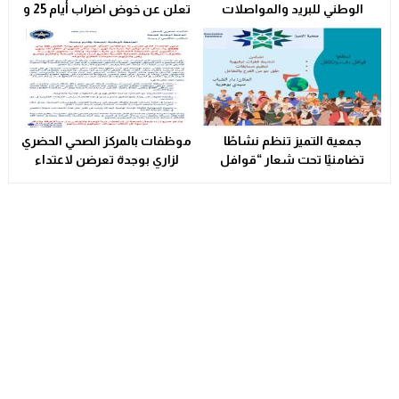
الوطني للبريد والمواصلات
تعلن عن خوض اضراب أيام 25 و
يتأهلان إلى شينزن للمشاركة في
26 فبراير الحالي
المرحلة العالمية من
مسابقة Huawei ICT
Competition 2025-2026
جمعية التميز تنظم نشاطًا
موظفات بالمركز الصحي الحضري
تضامنيًا تحت شعار “قوافل
لزاري بوجدة تعرضن لاعتداء
الدفء والتكافل” بسيدي بوهرية
شنيع..