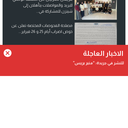
للبريد والمواصلات يتأهلان إلى
شينزن للمشاركة في...
مصلحة الفحوصات المختصة تعلن عن
خوض اضراب أيام 25 و 26 فبراير...
انضم الينا على فيسبوك
الاخبار العاجلة
للنشر في جريدة: “منبر بريس”