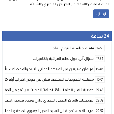
الذات الإلهية، والابتعاد عن التحريض العنصري والشتائم‬.
24 ساعة
تهنئة بمناسبة التتويج العلمي
17:59
سؤال آني: حول نظام المراقبة بالكاميرات
17:54
فريقان مغربيان من المعهد الوطني للبريد والمواصلات يتأهلان إلى شينزن للمش
15:48
مصلحة الفحوصات المختصة تعلن عن خوض اضراب أيام 25 و 26 فبراير الحالي
10:01
جمعية التميز تنظم نشاطًا تضامنيًا تحت شعار “قوافل الدفء 
19:45
موظفات بالمركز الصحي الحضري لزاري بوجدة تعرضن لاعتداء ش
22:32
مراسلة مستعجلة الى السيد المدير الجهوي للصحة و الحماية ا
22:57