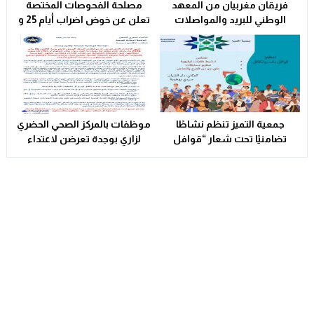
فريقان مغربيان من المعهد
مصلحة الفحوصات المختصة
الوطني للبريد والمواصلات
تعلن عن خوض اضراب أيام 25 و
يتأهلان إلى شينزن للمشاركة في
26 فبراير الحالي
المرحلة العالمية من
مسابقة Huawei ICT
Competition 2025-2026
جمعية التميز تنظم نشاطًا
موظفات بالمركز الصحي الحضري
تضامنيًا تحت شعار “قوافل
لزاري بوجدة تعرضن لاعتداء
الدفء والتكافل” بسيدي بوهرية
شنيع..