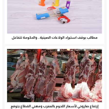
مطالب بوقف استيراد الولاعات الصينية.. والحكومة تتفاعل
إرتفاع صاروخي لأسعار اللحوم بالمغرب ومهني القطاع يتوقع