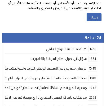
عدم الإساءة للكاتب أو للأشخاص أو للمقدسات أو مهاجمة الأديان أو
الذات الإلهية، والابتعاد عن التحريض العنصري والشتائم‬.
24 ساعة
تهنئة بمناسبة التتويج العلمي
17:59
سؤال آني: حول نظام المراقبة بالكاميرات
17:54
فريقان مغربيان من المعهد الوطني للبريد والمواصلات يتأهلان إلى شينزن للمش
15:48
مصلحة الفحوصات المختصة تعلن عن خوض اضراب أيام 25 و 26 فبراير الحالي
10:01
جمعية التميز تنظم نشاطًا تضامنيًا تحت شعار “قوافل الدفء 
19:45
موظفات بالمركز الصحي الحضري لزاري بوجدة تعرضن لاعتداء ش
22:32