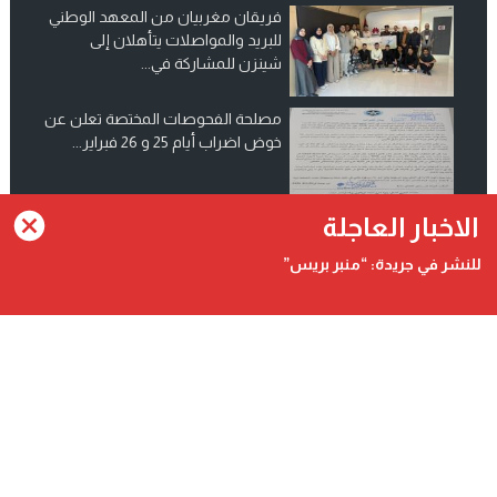
فريقان مغربيان من المعهد الوطني
للبريد والمواصلات يتأهلان إلى
شينزن للمشاركة في...
مصلحة الفحوصات المختصة تعلن عن
خوض اضراب أيام 25 و 26 فبراير...
انضم الينا على فيسبوك
الاخبار العاجلة
للنشر في جريدة: “منبر بريس”