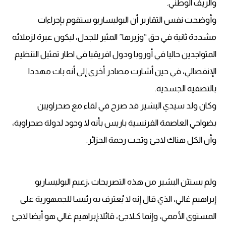
والريف الوطني.
وأوضحت نفس التقارير أن البوليساريو ستقوم بإجراءات
مشددة ثانية في حق “وزيرها” المثير للجدل، ليكون عبرة لزملائه
المتواجدين حاليا في أوروبا ودول افريقيا في اطار تمثيل التنظيم
الإنفصالي، في حين أشارت مصادر أخرى إلى أنه بات مهددا
بالتصفية الجسدية.
وكان ولد سيدي البشير قد صرح في لقاء مع صحراويين
بضواحي العاصمة الفرنسية باريس بأنه لا وجود لدولة صحراوية،
وأن الكل هناك لاجئ وتحت رحمة الجزائر.
ولم يستثن البشير من هذه التصريحات ،زعيم البوليساريو
إبراهيم غالي، الذي قال إنه لا يُعترف به رئيسا للجمهورية على
المستوى الأممي، وإنما كـلاجئ، قائلا:إبراهيم غالي هو أيضا لاجئ