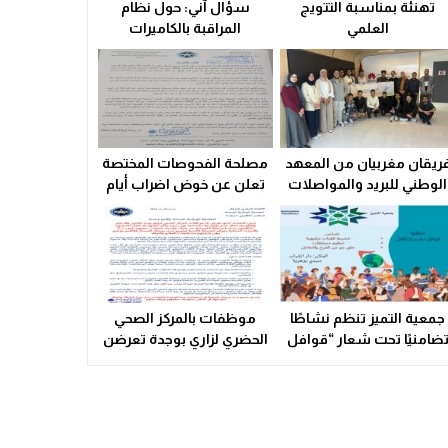
تهنئة بمناسبة التتويج
سؤال آني: حول نظام
ولاية أمن وجدة تُقرب خدمات بطاقة التعريف الوطنية من سكان الق
العلمي
المراقبة بالكاميرات
21:02
سوء التدبير و التسيير في القطاع الصحي المحلي يشعل التوتر ويهدد
23:31
ريقان مغربيان من المعهد
مصلحة الفحوصات المختصة
الوطني للبريد والمواصلات
تعلن عن خوض اضراب أيام
يتأهلان إلى شينزن
25 و 26 فبراير الحالي
للمشاركة في المرحلة
العالمية من
مسابقة Huawei ICT
Competition 2025-2026
جمعية التميز تنظم نشاطًا
موظفات بالمركز الصحي
ضامنيًا تحت شعار “قوافل
الحضري لزاري بوجدة تعرضن
الدفء والتكافل” بسيدي
لاعتداء شنيع..
بوهرية