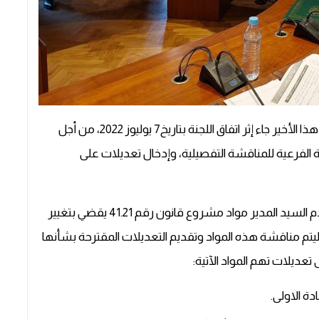
في مستهل هذا الاجتماع ذكر السيد رئيس اللجنة بأن هذا الأخير جاء إثر اتفاق اللجنة بتاريخ7 يوليوز 2022، من أجل
ة الفرعية للمناقشة التفصيلية، وإدخال تعديلات على
وخلال هذا الاجتماع الذي دام أربعة ساعات ونصف، قدم السيد المدير مواد مشروع قانون رقم 41.21 يقضي بتغيير
مجلس المنافسة، ليتم مناقشة هذه المواد وتقديم التعديلات المقترحة بشأنها
تعديلات تهم المواد الآتية: