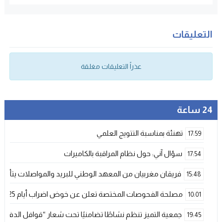
التعليقات
عذراً التعليقات مغلقة
24 ساعة
تهنئة بمناسبة التتويج العلمي
17:59
سؤال آني: حول نظام المراقبة بالكاميرات
17:54
فريقان مغربيان من المعهد الوطني للبريد والمواصلات يتأهلان إلى شينزن للمش
15:48
مصلحة الفحوصات المختصة تعلن عن خوض اضراب أيام 25 و 26 فبراير الحالي
10:01
جمعية التميز تنظم نشاطًا تضامنيًا تحت شعار “قوافل الدفء 
19:45