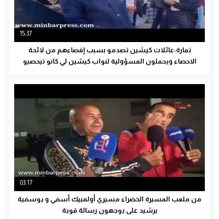
15:37
تمارة:عائلات كيشين تصدمو بسبب إقصاءهم من لائحة
الاحصاء ويحملون المسؤولية لنواب كيشين لي كانو تيحصيو
03:17
من ملعب المسيرة الخضراء مسيري أولمبيك أسفي و يوسفية
برشيد على يوجهون رسالة قوية