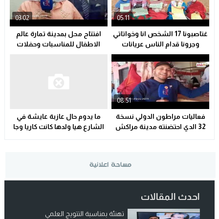
03:02
05:11
غتاصبونا 17 الشخص انا وخواتاتي
افتتاح محل بمدينة تمارة عالم
وجرونا قدام الناس عريانات
الاطفال للمناسبات وحفلات
واليوم القانون مخداش لينا حقنا
واعياد الميلاد .اجي نزوروا كاملين
…سلا مدينة
حنا وليداتنا
08:51
فعاليات مراطون الدولي نسخة
ما يدوم حال عازبة عايشة في
32 الدي احتضنته مدينة مراكش
الشارع هيا ولدها كانت كاريا وجا
الحمراء
عليها مول الكراء يوم عيد فطر
احدث المقالات
تهنئة بمناسبة التتويج العلمي