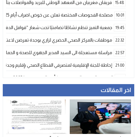
فريقان مغربيان من المعهد الوطني للبريد والمواصلات يتأهلان إلى شينزن للمش
15:48
مصلحة الفحوصات المختصة تعلن عن خوض اضراب أيام 25 و 26 فبراير الحالي
10:01
جمعية التميز تنظم نشاطًا تضامنيًا تحت شعار “قوافل الدفء 
19:45
موظفات بالمركز الصحي الحضري لزاري بوجدة تعرضن لاعتداء ش
22:32
مراسلة مستعجلة الى السيد المدير الجهوي للصحة و الحماية ا
22:57
إحاطة للجنة الإقليمية لمتصرفي القطاع الصحي بإقليم وجدة
21:00
المنتخب المغربي الرديف يتوج بكأس العرب – فيفا 2025
12:53
اخر المقالات
فيضانات قوية بإقليم آسفي عقب تساقطات رعدية غير مسبوقة تخلف
21:06
دراجات التوصيل بوجدة… خدمة ضرورية تتحول إلى خطر يومي ي
17:18
وجدة…وفاة ضابط أمن في حادث مأساوي بسبب تعرضه لهجوم
13:11
تعزية
23:29