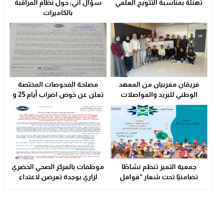
تهنئة بمناسبة التتويج العلمي
سؤال آني: حول نظام المراقبة
ولاية أمن وجدة تُقرب خدمات بطاقة التعريف الوطنية من سكا
21:02
بالكاميرات
سوء التدبير و التسيير في القطاع الصحي المحلي يشعل التوتر و
23:31
فريقان مغربيان من المعهد
مصلحة الفحوصات المختصة
الوطني للبريد والمواصلات
تعلن عن خوض اضراب أيام 25 و
يتأهلان إلى شينزن للمشاركة في
26 فبراير الحالي
المرحلة العالمية من
مسابقة Huawei ICT
Competition 2025-2026
جمعية التميز تنظم نشاطًا
موظفات بالمركز الصحي الحضري
تضامنيًا تحت شعار “قوافل
لزاري بوجدة تعرضن لاعتداء
الدفء والتكافل” بسيدي بوهرية
شنيع..