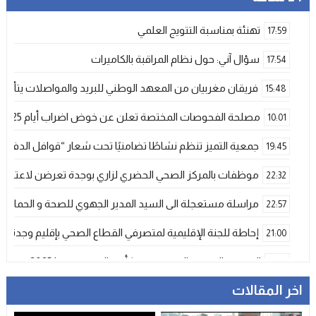
تهنئة بمناسبة التتويج العلمي
17:59
سؤال آني: حول نظام المراقبة بالكاميرات
17:54
فريقان مغربيان من المعهد الوطني للبريد والمواصلات يتأهلان إلى شينزن للمش
15:48
مصلحة الفحوصات المختصة تعلن عن خوض اضراب أيام 25 و 26 فبراير الحالي
10:01
جمعية التميز تنظم نشاطًا تضامنيًا تحت شعار “قوافل الدفء 
19:45
موظفات بالمركز الصحي الحضري لزاري بوجدة تعرضن لاعتداء ش
22:32
مراسلة مستعجلة الى السيد المدير الجهوي للصحة و الحماية ا
22:57
إحاطة للجنة الإقليمية لمتصرفي القطاع الصحي بإقليم وجدة
21:00
المنتخب المغربي الرديف يتوج بكأس العرب – فيفا 2025
12:53
اخر المقالات
فيضانات قوية بإقليم آسفي عقب تساقطات رعدية غير مسبوقة تخلف
21:06