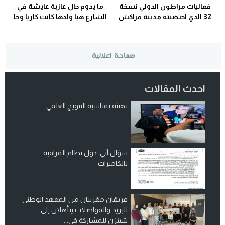
فعاليات مراطون الدولي نسخة
ما يدوم حال عازبة عايشة في
32 الدي احتضنته مدينة مراكش
الشارع هيا ولدها كانت كاريا وجا
الحمراء
عليها مول الكراء يوم عيد فطر
احدث المقالات
تهنئة بمناسبة التتويج العلمي
سؤال آني: حول نظام المراقبة
بالكاميرات
فريقان مغربيان من المعهد الوطني
للبريد والمواصلات يتأهلان إلى
شينزن للمشاركة في...