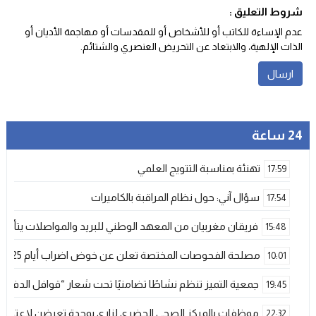
شروط التعليق :
عدم الإساءة للكاتب أو للأشخاص أو للمقدسات أو مهاجمة الأديان أو
الذات الإلهية، والابتعاد عن التحريض العنصري والشتائم‬.
24 ساعة
تهنئة بمناسبة التتويج العلمي
17:59
سؤال آني: حول نظام المراقبة بالكاميرات
17:54
فريقان مغربيان من المعهد الوطني للبريد والمواصلات يتأهلان إلى شينزن للمش
15:48
مصلحة الفحوصات المختصة تعلن عن خوض اضراب أيام 25 و 26 فبراير الحالي
10:01
جمعية التميز تنظم نشاطًا تضامنيًا تحت شعار “قوافل الدفء 
19:45
موظفات بالمركز الصحي الحضري لزاري بوجدة تعرضن لاعتداء ش
22:32