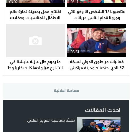
03:02
05:11
غتاصبونا 17 الشخص انا وخواتاتي
افتتاح محل بمدينة تمارة عالم
وجرونا قدام الناس عريانات
الاطفال للمناسبات وحفلات
واليوم القانون مخداش لينا حقنا
واعياد الميلاد .اجي نزوروا كاملين
…سلا مدينة
حنا وليداتنا
08:51
فعاليات مراطون الدولي نسخة
ما يدوم حال عازبة عايشة في
32 الدي احتضنته مدينة مراكش
الشارع هيا ولدها كانت كاريا وجا
الحمراء
عليها مول الكراء يوم عيد فطر
احدث المقالات
تهنئة بمناسبة التتويج العلمي