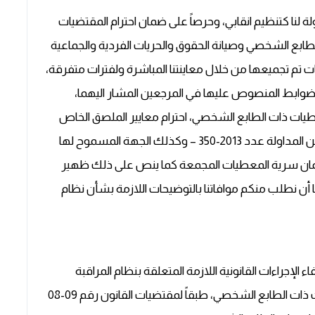
خولة لنا كتنظيم انقابي، وحرصاً على ضمان احترام المقتضيات
الطابع الشخصي وصيانة الحقوق والحريات الفردية والجماعية
 تم تجميعها من خلال معاينتنا المباشرة ولفترات متفرقة،
الضوابط المنصوص عليها في المرجعين المشار اليهما،
معطيات ذات الطابع الشخصي، احترام معايير الملصق الخاص
بالإعلان عن وجود نظام المراقبة – النقطة الخامسة من المداولة عدد 2013-350 – وكذلك الجهة المسموح لها
 ضمان سرية المعطيات المجمعة كما ينص على ذلك ظهير
واده 23،24،25) وعليه يشرفنا أن نطلب منكم موافاتنا بالتوضيحات اللازمة بشأن نظام
الإجراءات القانونية اللازمة المتعلقة بنظام المراقبة
بالكاميرات لدى اللجنة الوطنية لمراقبة حماية المعطيات ذات الطابع الشخصي، طبقاً لمقتضيات القانون رقم 09-08