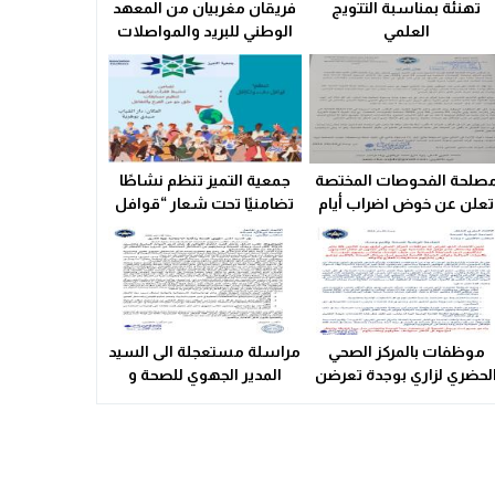
تهنئة بمناسبة التتويج
فريقان مغربيان من المعهد
سوء التدبير و التسيير في القطاع الصحي المحلي يشعل التوتر ويهدد
العلمي
الوطني للبريد والمواصلات
23:31
يتأهلان إلى شينزن
الكلاب الضالة…تهديد يومي يؤرق ساكنة مدينة وجدة
10:11
للمشاركة في المرحلة
العالمية من
مسابقة Huawei ICT
Competition 2025-2026
صلحة الفحوصات المختصة
جمعية التميز تنظم نشاطًا
تعلن عن خوض اضراب أيام
تضامنيًا تحت شعار “قوافل
25 و 26 فبراير الحالي
الدفء والتكافل” بسيدي
بوهرية
موظفات بالمركز الصحي
مراسلة مستعجلة الى السيد
لحضري لزاري بوجدة تعرضن
المدير الجهوي للصحة و
لاعتداء شنيع..
الحماية الاجتماعية بجهة
الشرق