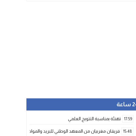
ساعة
تهنئة بمناسبة التتويج العلمي
17:59
فريقان مغربيان من المعهد الوطني للبريد والمواصلات يتأهلان إلى شينزن للمشاركة ف
15:48