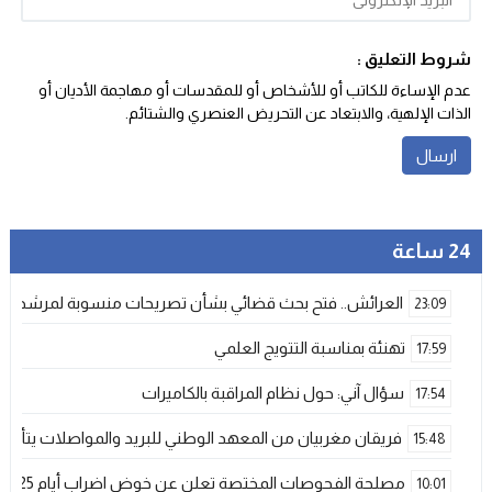
شروط التعليق :
عدم الإساءة للكاتب أو للأشخاص أو للمقدسات أو مهاجمة الأديان أو
الذات الإلهية، والابتعاد عن التحريض العنصري والشتائم‬.
24 ساعة
العرائش.. فتح بحث قضائي بشأن تصريحات منسوبة لمرشحة لل
23:09
تهنئة بمناسبة التتويج العلمي
17:59
سؤال آني: حول نظام المراقبة بالكاميرات
17:54
فريقان مغربيان من المعهد الوطني للبريد والمواصلات يتأهلان إلى شينزن للمش
15:48
مصلحة الفحوصات المختصة تعلن عن خوض اضراب أيام 25 و 26 فبراير الحالي
10:01