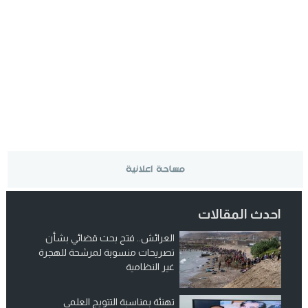
احدث المقالات
العرائش.. فتح بحث قضائي بشأن
تصريحات منسوبة لمرشحة للهجرة
غير النظامية
تهنئة بمناسبة التتويج العلمي