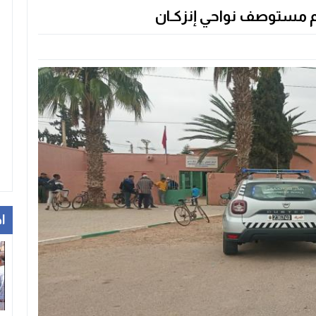
 مستوصف نواحي إنزكـان
ا