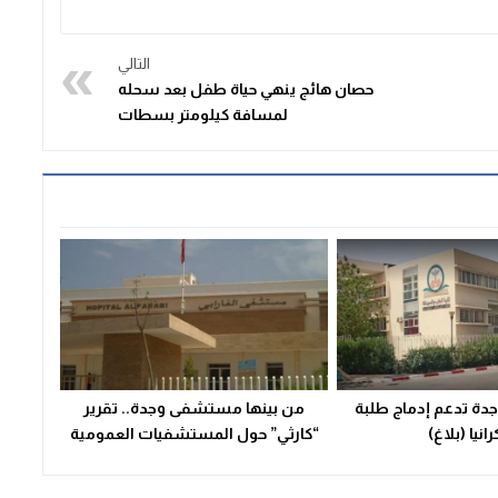
التالي
حصان هائج ينهي حياة طفل بعد سحله
لمسافة كيلومتر بسطات
جدة تدعم إدماج طلبة
من بينها مستشفى وجدة.. تقرير
رانيا (بلاغ)
“كارثي” حول المستشفيات العمومية
بالمغرب