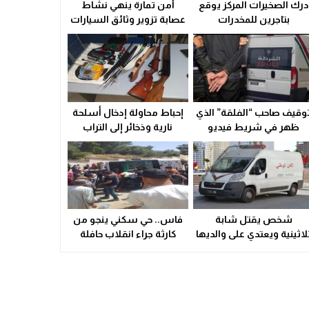
درك الصخيرات المركز يوقع
أمن تمارة ينهي نشاط
ولاية أمن وجدة تُقرب خدمات بطاقة التعريف الوطنية من سكان الق
بتاجرين للمخدرات
عصابة تزوير وثائق السيارات
21:02
سوء التدبير و التسيير في القطاع الصحي المحلي يشعل التوتر ويهدد
23:31
وقيف صاحب “الفلقة” الذي
إحباط محاولة إدخال أسلحة
ظهر في شريط فيديو
نارية وذخائر إلى التراب
الوطني
شخص يقتل شابة
فاس.. حي سكني ينجو من
لاثينية ويعتدي على والديها
كارثة جراء انقلاب حافلة
بالسلاح الأبيض
(صور)