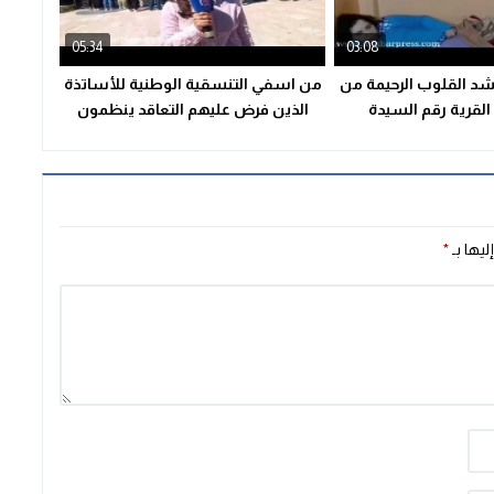
05:34
03:08
اشد القلوب الرحيمة من
من اسفي التنسقية الوطنية للأساتذة
القرية رقم السيدة
الذين فرض عليهم التعاقد ينظمون
06142
وقفة احتجاجية…
ليها بـ
*