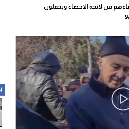
ءهم من لائحة الاحصاء ويحملون
و
ا