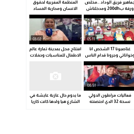
ماهير فريق الوداد ..مخلص
المنظمة المغربية لحقوق
ولاية أمن وجدة تُقرب خدمات بطاقة التعريف الوطنية من سكان الق
ورقة ب200dh ومدخلناش
الانسان ومحاربة الفساد
21:02
معرفناش السبب
تأسس فرع إقليمي بعمالة
سوء التدبير و التسيير في القطاع الصحي المحلي يشعل التوتر ويهدد
23:31
علاش..اجواء ما قبل
الصخيرات تمارة لإعلاء صوت
المباراة.. #الوداد
الحق.
03:02
05:11
غتاصبونا 17 الشخص انا
افتتاح محل بمدينة تمارة عالم
خواتاتي وجرونا قدام الناس
الاطفال للمناسبات وحفلات
عريانات واليوم القانون
واعياد الميلاد .اجي نزوروا
مخداش لينا حقنا …سلا
كاملين حنا وليداتنا
مدينة
08:51
فعاليات مراطون الدولي
ما يدوم حال عازبة عايشة في
نسخة 32 الدي احتضنته
الشارع هيا ولدها كانت كاريا
مدينة مراكش الحمراء
وجا عليها مول الكراء يوم عيد
فطر